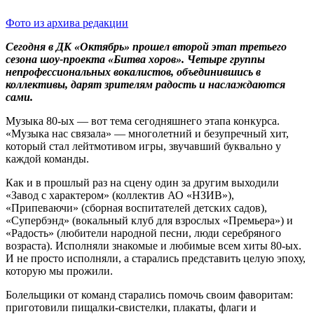
Фото из архива редакции
Сегодня в ДК «Октябрь» прошел второй этап третьего
сезона шоу-проекта «Битва хоров». Четыре группы
непрофессиональных вокалистов, объединившись в
коллективы, дарят зрителям радость и наслаждаются
сами.
Музыка 80-ых — вот тема сегодняшнего этапа конкурса.
«Музыка нас связала» — многолетний и безупречный хит,
который стал лейтмотивом игры, звучавший буквально у
каждой команды.
Как и в прошлый раз на сцену один за другим выходили
«Завод с характером» (коллектив АО «НЗИВ»),
«Припеваючи» (сборная воспитателей детских садов),
«Супербэнд» (вокальный клуб для взрослых «Премьера») и
«Радость» (любители народной песни, люди серебряного
возраста). Исполняли знакомые и любимые всем хиты 80-ых.
И не просто исполняли, а старались представить целую эпоху,
которую мы прожили.
Болельщики от команд старались помочь своим фаворитам:
приготовили пищалки-свистелки, плакаты, флаги и