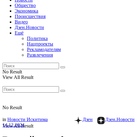
Общество
Экономика
Происшествия
Видео
Дзен.Новости
Ещё
Политика
Нацпроекты
Рекламодателям
Развлечения
No Result
View All Result
No Result
in
Новости Искитима
Дзен
Дзен.Новости
14.12.2024
View All Result