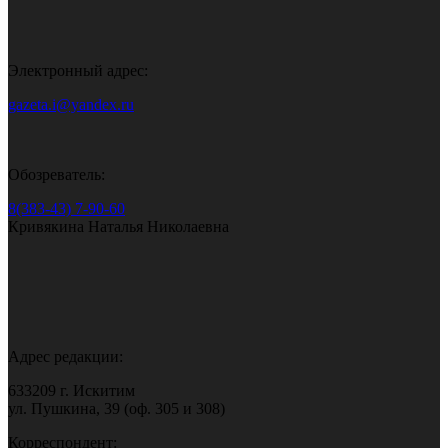
Электронный адрес:
gazeta.i@yandex.ru
Обозреватель:
8(383-43) 7-90-60
Кривякина Наталья Николаевна
Адрес редакции:
633209 г. Искитим
ул. Пушкина, 39 (оф. 305 и 308)
Корреспондент: