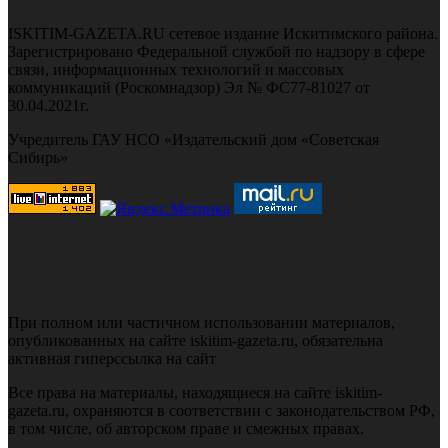
ISKITIM-GAZETA.RU сетевое издание Искитимского района.
Зарегистрировано Федеральной службой по надзору в сфере
связи, информационных технологий и массовых
коммуникаций (Роскомнадзор) Эл № ФС77-81027 от
30.04.2021г.
Учредитель ГАУ НСО «Издательский дом «Советская
Сибирь»
При полном или частичном использовании материалов,
опубликованных на сайте iskitim-gazeta.ru, обязательна
активная гиперссылка на сайт
Все права на материалы, находящиеся на сайте iskitim-
gazeta.ru, охраняются в соответствии с законодательством РФ,
в том числе, об авторском праве и смежных правах.