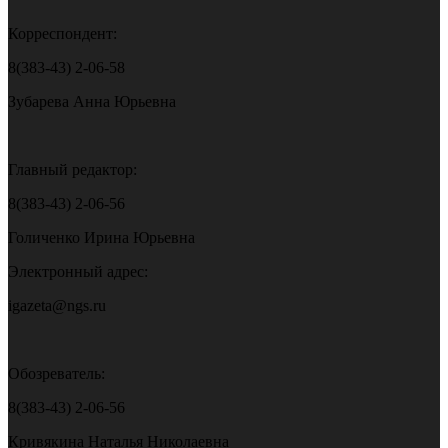
Корреспондент:
8(383-43) 2-06-58
Зубарева Анна Юрьевна
Главный редактор:
8(383-43) 2-06-56
Голиченко Ирина Юрьевна
Электронный адрес:
igazeta@ngs.ru
Обозреватель:
8(383-43) 2-06-56
Кривякина Наталья Николаевна