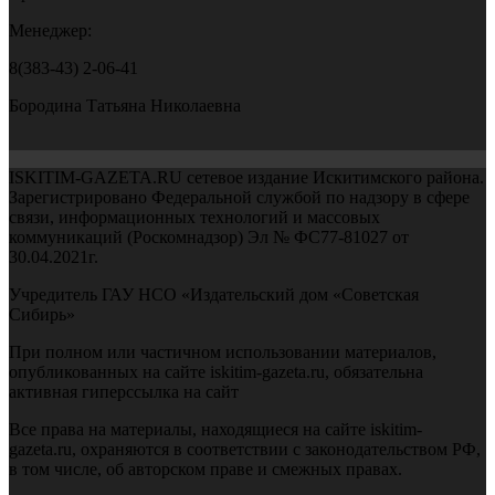
Менеджер:
8(383-43) 2-06-41
Бородина Татьяна Николаевна
ISKITIM-GAZETA.RU сетевое издание Искитимского района.
Зарегистрировано Федеральной службой по надзору в сфере
связи, информационных технологий и массовых
коммуникаций (Роскомнадзор) Эл № ФС77-81027 от
30.04.2021г.
Учредитель ГАУ НСО «Издательский дом «Советская
Сибирь»
При полном или частичном использовании материалов,
опубликованных на сайте iskitim-gazeta.ru, обязательна
активная гиперссылка на сайт
Все права на материалы, находящиеся на сайте iskitim-
gazeta.ru, охраняются в соответствии с законодательством РФ,
в том числе, об авторском праве и смежных правах.