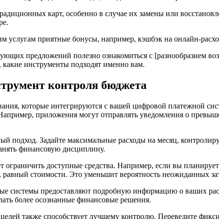
традиционных карт, особенно в случае их замены или восстано
ре.
им услугам приятные бонусы, например, кэшбэк на онлайн-расх
щих предложений полезно ознакомиться с [разнообразием возможно
ы, какие инструменты подходят именно вам.
трумент контроля бюджета
ния, которые интегрируются с вашей цифровой платежной сист
 Например, приложения могут отправлять уведомления о превыш
ый подход. Задайте максимальные расходы на месяц, контролиру
ранять финансовую дисциплину.
т ограничить доступные средства. Например, если вы планирует
 равный стоимости. Это уменьшит вероятность неожиданных зат
ые системы предоставляют подробную информацию о ваших расход
лать более осознанные финансовые решения.
целей также способствует лучшему контролю. Переведите фиксир