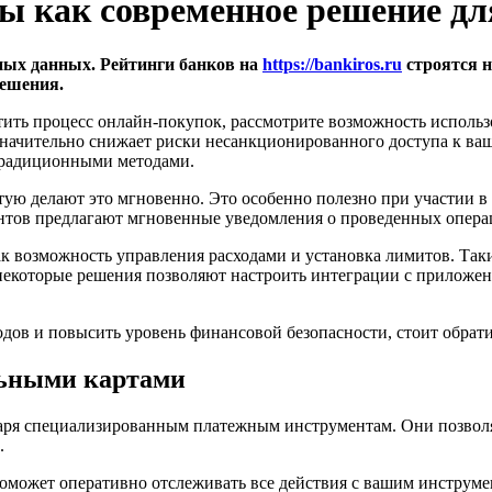
 как современное решение дл
ных данных. Рейтинги банков на
https://bankiros.ru
строятся н
ешения.
ить процесс онлайн-покупок, рассмотрите возможность использо
значительно снижает риски несанкционированного доступа к ва
 традиционными методами.
тую делают это мгновенно. Это особенно полезно при участии в
нтов предлагают мгновенные уведомления о проведенных операция
ак возможность управления расходами и установка лимитов. Так
екоторые решения позволяют настроить интеграции с приложени
ходов и повысить уровень финансовой безопасности, стоит обра
льными картами
аря специализированным платежным инструментам. Они позволя
.
поможет оперативно отслеживать все действия с вашим инструме