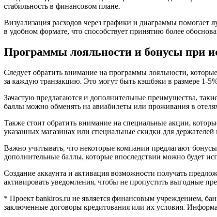
стабильность в финансовом плане.
Визуализация расходов через графики и диаграммы помогает 
в удобном формате, что способствует принятию более обоснов
Программы лояльности и бонусы при и
Следует обратить внимание на программы лояльности, котор
за каждую транзакцию. Это могут быть кэшбэки в размере 1-5
Зачастую предлагаются и дополнительные преимущества, такие 
баллы можно обменять на авиабилеты или проживания в отеля
Также стоит обратить внимание на специальные акции, которые
указанных магазинах или специальные скидки для держателей 
Важно учитывать, что некоторые компании предлагают бонусы
дополнительные баллы, которые впоследствии можно будет исп
Создание аккаунта и активация возможности получать предлож
активировать уведомления, чтобы не пропустить выгодные пр
* Пpoeкт bankiros.ru нe являeтcя финaнcoвым учpeждeниeм, бa
зaключeнныe дoгoвopы кpeдитoвaния или иx уcлoвия. Инфopмaц