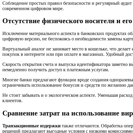
Соблюдение простых правил безопасности и регулярный аудит 
современном цифровом мире.
Отсутствие физического носителя и ег
Исключение материального аспекта в банковских продуктах об
цифровую версию, не беспокоясь о необходимости замены карты
Виртуальный аналог не занимает место в кошельке, что делае
покупок в интернете или при оплате в магазинах. Удобный до
Скорость открытия счета и выпуска идентификатора заметно в
немедленно получить доступ к платежным услугам.
Многие банки предлагают функции вроде создания одноразевы
ограничивать использование бонусов и средств по желанию да
Не стоит забывать и о экологическом аспекте. Уменьшая расх
клиентов.
Сравнение затрат на использование ви
Транзакционные издержки
также отличаются. Обработка опе
решений предлагают выгодные условия с низкими комиссиями н