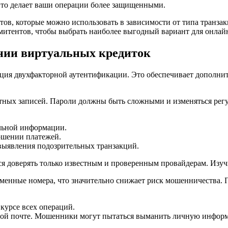
Это делает ваши операции более защищенными.
ов, которые можно использовать в зависимости от типа транзакц
митентов, чтобы выбрать наиболее выгодный вариант для онлай
ании виртуальных кредиток
ия двухфакторной аутентификации. Это обеспечивает дополните
етных записей. Пароли должны быть сложными и изменяться рег
льной информации.
ршении платежей.
выявления подозрительных транзакций.
ся доверять только известным и проверенным провайдерам. Изуч
менные номера, что значительно снижает риск мошенничества. 
 курсе всех операций.
нной почте. Мошенники могут пытаться выманить личную инфор