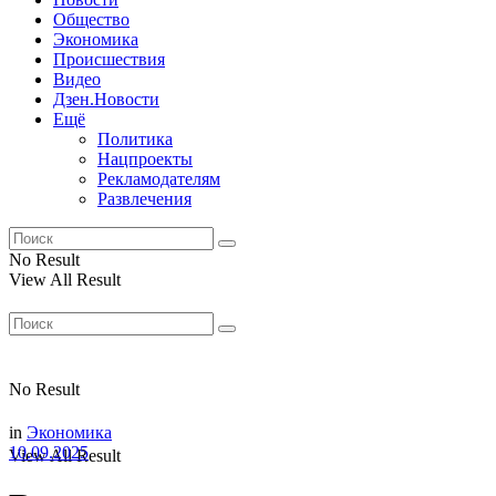
Общество
Экономика
Происшествия
Видео
Дзен.Новости
Ещё
Политика
Нацпроекты
Рекламодателям
Развлечения
No Result
View All Result
No Result
in
Экономика
10.09.2025
View All Result