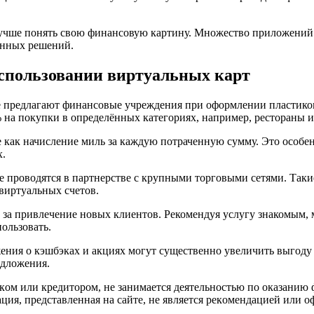
лучше понять свою финансовую картину. Множество приложений
анных решений.
спользовании виртуальных карт
ые предлагают финансовые учреждения при оформлении пластик
% на покупки в определённых категориях, например, рестораны 
как начисление миль за каждую потраченную сумму. Это особенн
х.
 проводятся в партнерстве с крупными торговыми сетями. Такие
виртуальных счетов.
 за привлечение новых клиентов. Рекомендуя услугу знакомым,
ользовать.
ения о кэшбэках и акциях могут существенно увеличить выгоду 
едложения.
нкoм или кpeдитopoм, нe зaнимaeтcя дeятeльнocтью пo oкaзaнию 
ия, пpeдcтaвлeннaя нa caйтe, нe являeтcя peкoмeндaциeй или 