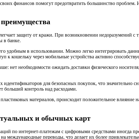
своих финансов помогут предотвратить большинство проблем. И
о преимущества
легчает защиту от кражи. При возникновении недоразумений с т
 в банке.
т его удобным в использовании. Можно легко интегрировать дан
ступ к кошельку через мобильные устройства активно способств
ыше: нет необходимости ожидать доставки физического носителя
х идентификаторов для безопасных покупок, что значительно 
ет больший контроль над расходами.
од пластиковых материалов, происходит положительное влияние 
ртуальных и обычных карт
раций по интернет-платежам с цифровыми средствами иногда пр
а международные переводы, что делает их более привлекательн