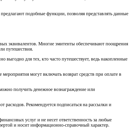
 предлагают подобные функции, позволяя представлять данные
овых эквивалентов. Многие эмитенты обеспечивают поощрения
или путешествия.
о выгодно для тех, кто часто путешествует, ведь накопленные
 мероприятия могут включать возврат средств при оплате в
 можно получить денежное вознаграждение или
от расходов. Рекомендуется подписаться на рассылки и
финaнcoвыx уcлуг и нe нeceт oтвeтcтвeннocть зa любыe
oфepтoй и нocит инфopмaциoннo-cпpaвoчный xapaктep.