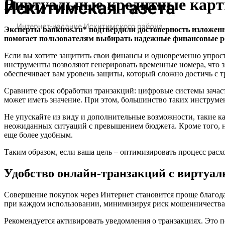
Виртуальные кредитные карты
Эксперты bankiros.ru* подтвердили достоверность изложен
помогает пользователям выбирать надежные финансовые р
Если вы хотите защитить свои финансы и одновременно упрост
инструменты позволяют генерировать временные номера, что 
обеспечивает вам уровень защиты, который сложно достичь с
Сравните срок обработки транзакций: цифровые системы зачас
может иметь значение. При этом, большинство таких инструме
Не упускайте из виду и дополнительные возможности, такие к
неожиданных ситуаций с превышением бюджета. Кроме того, н
еще более удобным.
Таким образом, если ваша цель – оптимизировать процесс рас
Удобство онлайн-транзакций с виртуа
Совершение покупок через Интернет становится проще благод
при каждом использовании, минимизируя риск мошенничества
Рекомендуется активировать уведомления о транзакциях. Это 