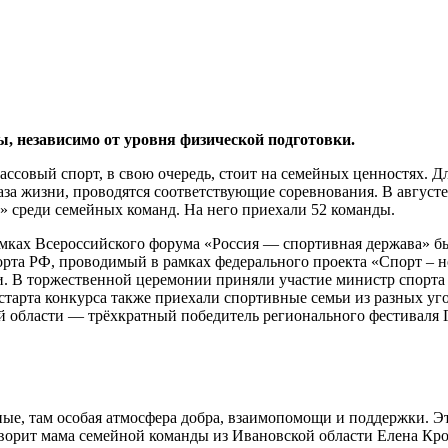
ы, независимо от уровня физической подготовки.
ссовый спорт, в свою очередь, стоит на семейных ценностях. Дл
аза жизни, проводятся соответствующие соревнования. В август
» среди семейных команд. На него приехали 52 команды.
рамках Всероссийского форума «Россия — спортивная держава» б
рта РФ, проводимый в рамках федерального проекта «Спорт – но
ки. В торжественной церемонии приняли участие министр спор
тарта конкурса также приехали спортивные семьи из разных уг
 области — трёхкратный победитель регионального фестиваля Г
е, там особая атмосфера добра, взаимопомощи и поддержки. Э
ворит мама семейной команды из Ивановской области Елена Крох