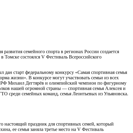
я развития семейного спорта в регионах России создается
е в Томске состоялся V Фестиваль Всероссийского
ыл дан старт федеральному конкурсу «Самая спортивная семья
рма жизни». В конкурсе могут участвовать семьи из всех
та РФ Михаил Дегтярёв и олимпийский чемпион по фигурному
олков нашей огромной страны — спортивная семья Алексея и
ТО среди семейных команд, семья Леонтьевых из Ульяновска.
то настоящий праздник для спортивных семей, который
ина, ее семья заняла третье место на V Фестиваль