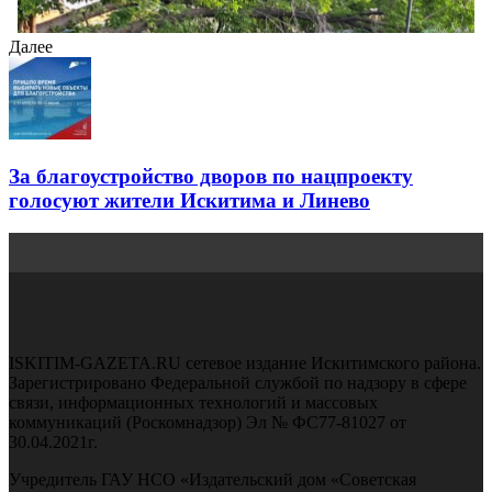
Далее
За благоустройство дворов по нацпроекту
голосуют жители Искитима и Линево
ISKITIM-GAZETA.RU сетевое издание Искитимского района.
Зарегистрировано Федеральной службой по надзору в сфере
связи, информационных технологий и массовых
коммуникаций (Роскомнадзор) Эл № ФС77-81027 от
30.04.2021г.
Учредитель ГАУ НСО «Издательский дом «Советская