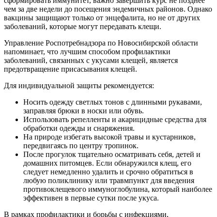
сформировать иммунитет, важно завершить курс не позднее
чем за две недели до посещения эндемичных районов. Однако
вакцины защищают только от энцефалита, но не от других
заболеваний, которые могут передавать клещи.
Управление Роспотребнадзора по Новосибирской области
напоминает, что лучшим способом профилактики
заболеваний, связанных с укусами клещей, является
предотвращение присасывания клещей.
Для индивидуальной защиты рекомендуется:
Носить одежду светлых тонов с длинными рукавами,
заправляя брюки в носки или обувь.
Использовать репелленты и акарицидные средства для
обработки одежды и снаряжения.
На природе избегать высокой травы и кустарников,
передвигаясь по центру тропинок.
После прогулок тщательно осматривать себя, детей и
домашних питомцев. Если обнаружился клещ, его
следует немедленно удалить и срочно обратиться в
любую поликлинику или травмпункт для введения
противоклещевого иммуноглобулина, который наиболее
эффективен в первые сутки после укуса.
В рамках профилактики и борьбы с инфекциями,