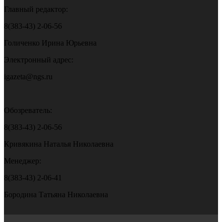
Главный редактор:
8(383-43) 2-06-56
Голиченко Ирина Юрьевна
Электронный адрес:
igazeta@ngs.ru
Обозреватель:
8(383-43) 2-06-56
Кривякина Наталья Николаевна
Менеджер:
8(383-43) 2-06-41
Бородина Татьяна Николаевна