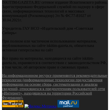
ISKITIM-GAZETA.RU сетевое издание Искитимского района.
Зарегистрировано Федеральной службой по надзору в сфере
связи, информационных технологий и массовых
коммуникаций (Роскомнадзор) Эл № ФС77-81027 от
30.04.2021г.
Учредитель ГАУ НСО «Издательский дом «Советская
Сибирь»
При полном или частичном использовании материалов,
опубликованных на сайте iskitim-gazeta.ru, обязательна
активная гиперссылка на сайт
Все права на материалы, находящиеся на сайте iskitim-
gazeta.ru, охраняются в соответствии с законодательством РФ,
в том числе, об авторском праве и смежных правах.
На информационном ресурсе применяются рекомендательные
технологии (информационные технологии предоставления
информации на основе сбора, систематизации и анализа
сведений, относящихся к предпочтениям пользователей сети
«Интернет», находящихся на территории Российской
Федерации).