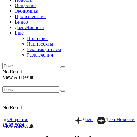
Общество
Экономика
Происшествия
Видео
Дзен.Новости
Ещё
Политика
Нацпроекты
Рекламодателям
Развлечения
No Result
View All Result
No Result
in
Общество
Дзен
Дзен.Новости
13.05.2026
View All Result