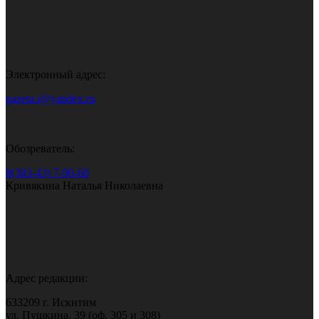
Электронный адрес:
gazeta.i@yandex.ru
Обозреватель:
8(383-43) 7-90-60
Кривякина Наталья Николаевна
Адрес редакции:
633209 г. Искитим
ул. Пушкина, 39 (оф. 305 и 308)