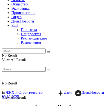
Общество
Экономика
Происшествия
Видео
Дзен.Новости
Ещё
Политика
Нацпроекты
Рекламодателям
Развлечения
No Result
View All Result
No Result
in
ЖКХ и Строительство
Дзен
Дзен.Новости
09.10.2025
View All Result