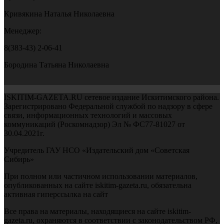
Кривякина Наталья Николаевна
Менеджер:
8(383-43) 2-06-41
Бородина Татьяна Николаевна
ISKITIM-GAZETA.RU сетевое издание Искитимского района.
Зарегистрировано Федеральной службой по надзору в сфере
связи, информационных технологий и массовых
коммуникаций (Роскомнадзор) Эл № ФС77-81027 от
30.04.2021г.
Учредитель ГАУ НСО «Издательский дом «Советская
Сибирь»
При полном или частичном использовании материалов,
опубликованных на сайте iskitim-gazeta.ru, обязательна
активная гиперссылка на сайт
Все права на материалы, находящиеся на сайте iskitim-
gazeta.ru, охраняются в соответствии с законодательством РФ,