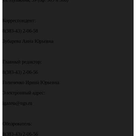
Корреспондент:
8(383-43) 2-06-58
Зубарева Анна Юрьевна
Главный редактор:
8(383-43) 2-06-56
Голиченко Ирина Юрьевна
Электронный адрес:
igazeta@ngs.ru
Обозреватель:
8(383-43) 2-06-56