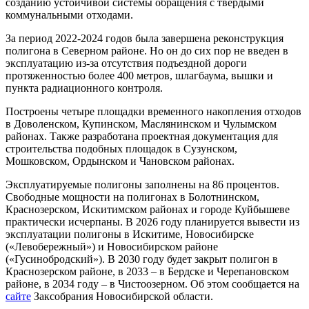
созданию устойчивой системы обращения с твердыми
коммунальными отходами.
За период 2022-2024 годов была завершена реконструкция
полигона в Северном районе. Но он до сих пор не введен в
эксплуатацию из-за отсутствия подъездной дороги
протяженностью более 400 метров, шлагбаума, вышки и
пункта радиационного контроля.
Построены четыре площадки временного накопления отходов
в Доволенском, Купинском, Маслянинском и Чулымском
районах. Также разработана проектная документация для
строительства подобных площадок в Сузунском,
Мошковском, Ордынском и Чановском районах.
Эксплуатируемые полигоны заполнены на 86 процентов.
Свободные мощности на полигонах в Болотнинском,
Краснозерском, Искитимском районах и городе Куйбышеве
практически исчерпаны. В 2026 году планируется вывести из
эксплуатации полигоны в Искитиме, Новосибирске
(«Левобережный») и Новосибирском районе
(«Гусинобродский»). В 2030 году будет закрыт полигон в
Краснозерском районе, в 2033 – в Бердске и Черепановском
районе, в 2034 году – в Чистоозерном. Об этом сообщается на
сайте
Заксобрания Новосибирской области.