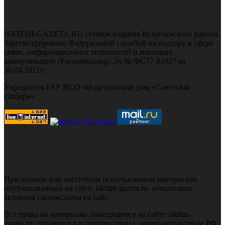
ISKITIM-GAZETA.RU сетевое издание Искитимского района.
Зарегистрировано Федеральной службой по надзору в сфере
связи, информационных технологий и массовых
коммуникаций (Роскомнадзор) Эл № ФС77-81027 от
30.04.2021г.
Учредитель ГАУ НСО «Издательский дом «Советская
Сибирь»
При полном или частичном использовании материалов,
опубликованных на сайте iskitim-gazeta.ru, обязательна
активная гиперссылка на сайт
Все права на материалы, находящиеся на сайте iskitim-
gazeta.ru, охраняются в соответствии с законодательством РФ,