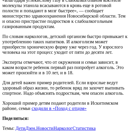
«Благодаря углекислому газу в слабоалкогольном коктейле
молекулы этанола всасываются в кровь еще в ротовой
полости и попадают в мозг быстрее», — сообщает
министерство здравоохранения Новосибирской области. Тем
и опасно пристрастие подростков к слабоалкогольным
газированным продуктам.
По словам наркологов, детский организм быстро привыкает к
употреблению таких напитков. И алкоголизм может
приобрести хроническую форму уже через год. У взрослого
человека на этот процесс уходит от пяти до десяти лет.
Эксперты отмечают, что от окружения и семьи зависит, в
каком возрасте ребенок первый раз попробует алкоголь. Это
может произойти и в 10 лет, и в 18.
Для детей важен пример родителей. Если взрослые ведут
здоровый образ жизни, то ребенок вряд ли захочет выпивать
спиртное. Надо объяснять подросткам, чем опасен алкоголь.
Хороший пример детям подают родители в Искитимском
районе, семьи
сходили в «Поход с отцом»
Поделиться:
Темы:
Дети
Дзен.Новости
Нарколог
Статистика