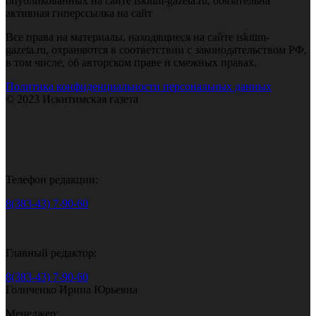
опубликованных на сайте iskitim-gazeta.ru, обязательна
активная гиперссылка на сайт
Все права на материалы, находящиеся на сайте iskitim-
gazeta.ru, охраняются в соответствии с законодательством РФ,
в том числе, об авторском праве и смежных правах.
Политика конфиденциальности персональных данных
© 2023 Искитимская газета
Телефон редакции:
8(383-43) 7-90-60
Главный редактор:
8(383-43) 7-90-60
Голиченко Ирина Юрьевна
Менеджер: