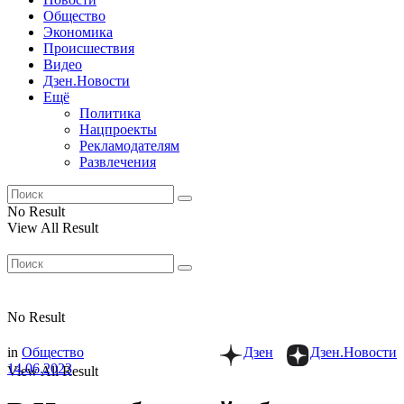
Общество
Экономика
Происшествия
Видео
Дзен.Новости
Ещё
Политика
Нацпроекты
Рекламодателям
Развлечения
No Result
View All Result
No Result
in
Общество
Дзен
Дзен.Новости
14.06.2023
View All Result