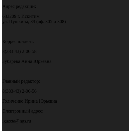
Адрес редакции:
633209 г. Искитим
ул. Пушкина, 39 (оф. 305 и 308)
Корреспондент:
8(383-43) 2-06-58
Зубарева Анна Юрьевна
Главный редактор:
8(383-43) 2-06-56
Голиченко Ирина Юрьевна
Электронный адрес:
igazeta@ngs.ru