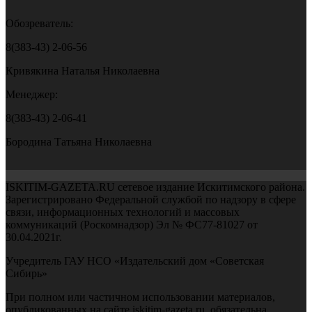
Обозреватель:
8(383-43) 2-06-56
Кривякина Наталья Николаевна
Менеджер:
8(383-43) 2-06-41
Бородина Татьяна Николаевна
ISKITIM-GAZETA.RU сетевое издание Искитимского района.
Зарегистрировано Федеральной службой по надзору в сфере
связи, информационных технологий и массовых
коммуникаций (Роскомнадзор) Эл № ФС77-81027 от
30.04.2021г.
Учредитель ГАУ НСО «Издательский дом «Советская
Сибирь»
При полном или частичном использовании материалов,
опубликованных на сайте iskitim-gazeta.ru, обязательна