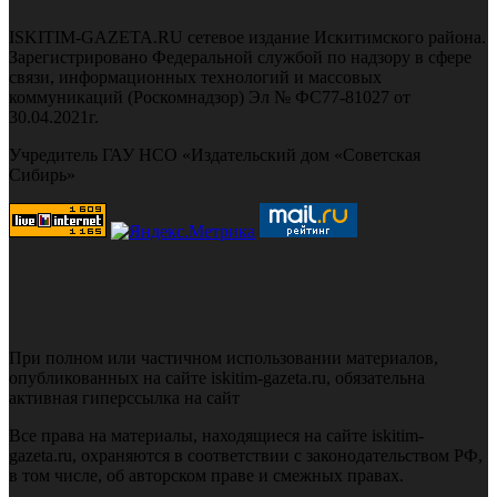
ISKITIM-GAZETA.RU сетевое издание Искитимского района.
Зарегистрировано Федеральной службой по надзору в сфере
связи, информационных технологий и массовых
коммуникаций (Роскомнадзор) Эл № ФС77-81027 от
30.04.2021г.
Учредитель ГАУ НСО «Издательский дом «Советская
Сибирь»
При полном или частичном использовании материалов,
опубликованных на сайте iskitim-gazeta.ru, обязательна
активная гиперссылка на сайт
Все права на материалы, находящиеся на сайте iskitim-
gazeta.ru, охраняются в соответствии с законодательством РФ,
в том числе, об авторском праве и смежных правах.