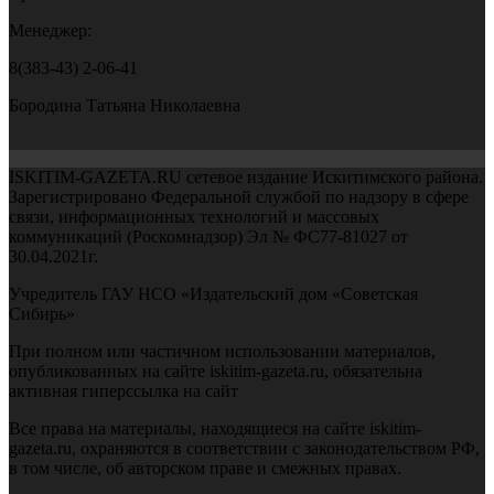
Менеджер:
8(383-43) 2-06-41
Бородина Татьяна Николаевна
ISKITIM-GAZETA.RU сетевое издание Искитимского района.
Зарегистрировано Федеральной службой по надзору в сфере
связи, информационных технологий и массовых
коммуникаций (Роскомнадзор) Эл № ФС77-81027 от
30.04.2021г.
Учредитель ГАУ НСО «Издательский дом «Советская
Сибирь»
При полном или частичном использовании материалов,
опубликованных на сайте iskitim-gazeta.ru, обязательна
активная гиперссылка на сайт
Все права на материалы, находящиеся на сайте iskitim-
gazeta.ru, охраняются в соответствии с законодательством РФ,
в том числе, об авторском праве и смежных правах.