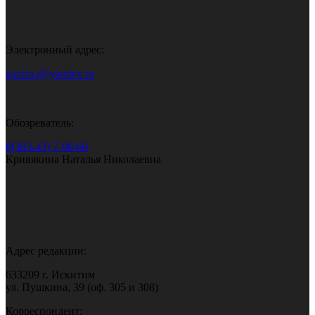
Электронный адрес:
gazeta.i@yandex.ru
Обозреватель:
8(383-43) 7-90-60
Кривякина Наталья Николаевна
Адрес редакции:
633209 г. Искитим
ул. Пушкина, 39 (оф. 305 и 308)
Корреспондент: