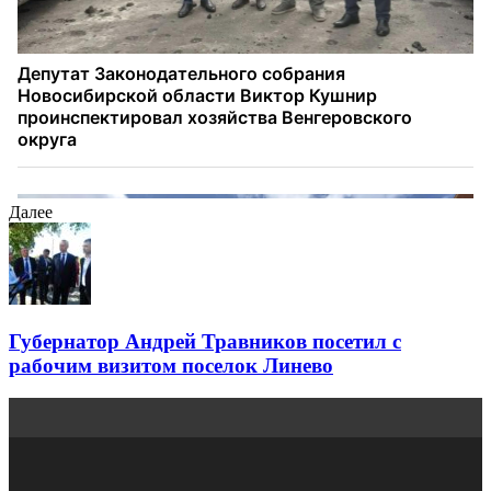
Далее
Губернатор Андрей Травников посетил с
рабочим визитом поселок Линево