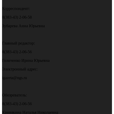
Корреспондент:
8(383-43) 2-06-58
Зубарева Анна Юрьевна
Главный редактор:
8(383-43) 2-06-56
Голиченко Ирина Юрьевна
Электронный адрес:
igazeta@ngs.ru
Обозреватель:
8(383-43) 2-06-56
Кривякина Наталья Николаевна