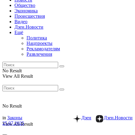
Общество
Экономика
Происшествия
Видео
Дзен.Новости
Ещё
Политика
Нацпроекты
Рекламодателям
Развлечения
No Result
View All Result
No Result
in
Законы
Дзен
Дзен.Новости
25.07.2025
View All Result