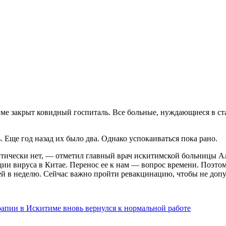
ме закрыт ковидный госпиталь. Все больные, нуждающиеся в ст
 Еще год назад их было два. Однако успокаиваться пока рано.
тически нет, — отметил главный врач искитимской больницы А
ии вируса в Китае. Перенос ее к нам — вопрос времени. Поэто
ей в неделю. Сейчас важно пройти ревакцинацию, чтобы не доп
рапии в Искитиме вновь вернулся к нормальной работе