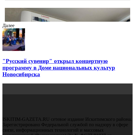
Далее
"Русский сувенир" открыл концертную
программу в Доме национальных культур
Новосибирска
ISKITIM-GAZETA.RU сетевое издание Искитимского района.
Зарегистрировано Федеральной службой по надзору в сфере
связи, информационных технологий и массовых