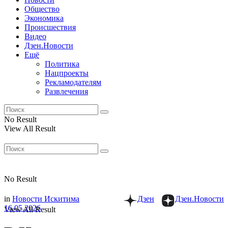
Общество
Экономика
Происшествия
Видео
Дзен.Новости
Ещё
Политика
Нацпроекты
Рекламодателям
Развлечения
No Result
View All Result
No Result
in
Новости Искитима
Дзен
Дзен.Новости
16.05.2026
View All Result