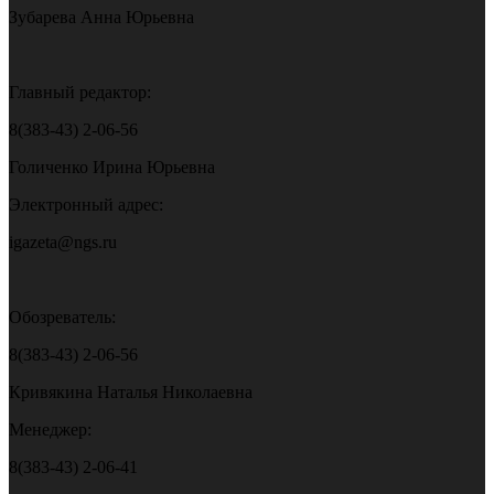
Зубарева Анна Юрьевна
Главный редактор:
8(383-43) 2-06-56
Голиченко Ирина Юрьевна
Электронный адрес:
igazeta@ngs.ru
Обозреватель:
8(383-43) 2-06-56
Кривякина Наталья Николаевна
Менеджер:
8(383-43) 2-06-41