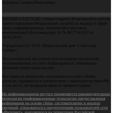
Бородина Татьяна Николаевна
ISKITIM-GAZETA.RU сетевое издание Искитимского района.
Зарегистрировано Федеральной службой по надзору в сфере
связи, информационных технологий и массовых
коммуникаций (Роскомнадзор) Эл № ФС77-81027 от
30.04.2021г.
Учредитель ГАУ НСО «Издательский дом «Советская
Сибирь»
При полном или частичном использовании материалов,
опубликованных на сайте iskitim-gazeta.ru, обязательна
активная гиперссылка на сайт
Все права на материалы, находящиеся на сайте iskitim-
gazeta.ru, охраняются в соответствии с законодательством РФ,
в том числе, об авторском праве и смежных правах.
На информационном ресурсе применяются рекомендательные
технологии (информационные технологии предоставления
информации на основе сбора, систематизации и анализа
сведений, относящихся к предпочтениям пользователей сети
«Интернет», находящихся на территории Российской