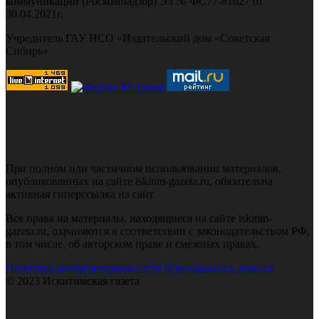
коммуникаций (Роскомнадзор) Эл № ФС77-81027 от
30.04.2021г.
Учредитель ГАУ НСО «Издательский дом «Советская
Сибирь»
При полном или частичном использовании материалов,
опубликованных на сайте iskitim-gazeta.ru, обязательна
активная гиперссылка на сайт
Все права на материалы, находящиеся на сайте iskitim-
gazeta.ru, охраняются в соответствии с законодательством РФ,
в том числе, об авторском праве и смежных правах.
Политика конфиденциальности персональных данных
© 2023 Искитимская газета