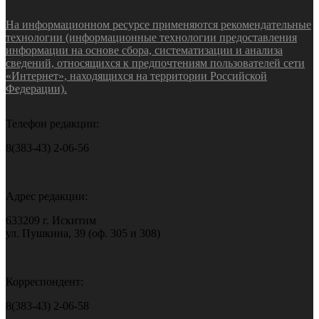
На информационном ресурсе применяются рекомендательные
технологии (информационные технологии предоставления
информации на основе сбора, систематизации и анализа
сведений, относящихся к предпочтениям пользователей сети
«Интернет», находящихся на территории Российской
Федерации).
Телефон редакции:
8(383-43) 2-06-56
Адрес редакции:
633209 г. Искитим
ул. Пушкина, 39 (оф. 305 и 308)
Корреспондент:
8(383-43) 2-06-58