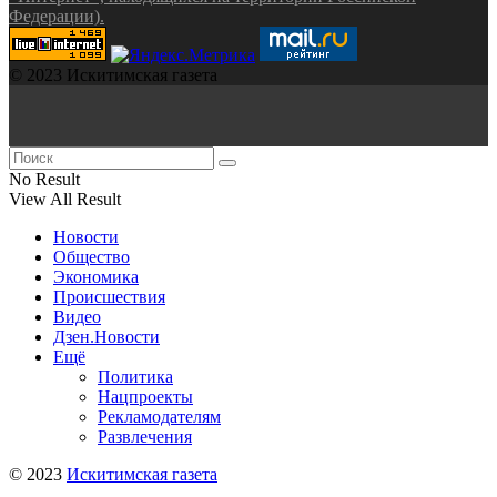
Федерации).
© 2023 Искитимская газета
No Result
View All Result
Новости
Общество
Экономика
Происшествия
Видео
Дзен.Новости
Ещё
Политика
Нацпроекты
Рекламодателям
Развлечения
© 2023
Искитимская газета