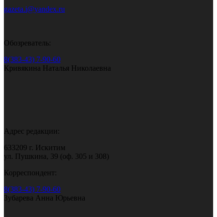
gazeta.i@yandex.ru
Обозреватель:
8(383-43) 7-90-60
Кривякина Наталья Николаевна
Адрес редакции:
633209 г. Искитим
ул. Пушкина, 39 (оф. 305 и 308)
Корреспондент:
8(383-43) 7-90-60
Зубарева Анна Юрьевна