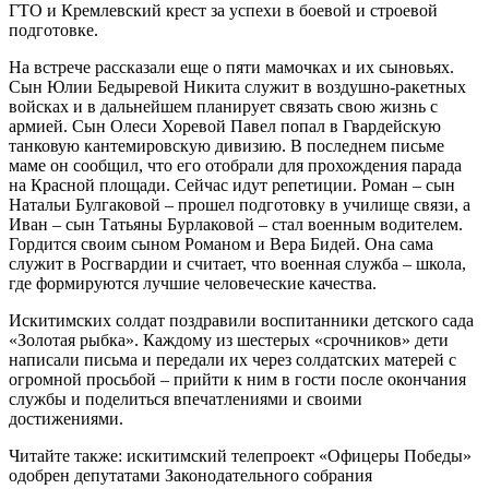
ГТО и Кремлевский крест за успехи в боевой и строевой
подготовке.
На встрече рассказали еще о пяти мамочках и их сыновьях.
Сын Юлии Бедыревой Никита служит в воздушно-ракетных
войсках и в дальнейшем планирует связать свою жизнь с
армией. Сын Олеси Хоревой Павел попал в Гвардейскую
танковую кантемировскую дивизию. В последнем письме
маме он сообщил, что его отобрали для прохождения парада
на Красной площади. Сейчас идут репетиции. Роман – сын
Натальи Булгаковой – прошел подготовку в училище связи, а
Иван – сын Татьяны Бурлаковой – стал военным водителем.
Гордится своим сыном Романом и Вера Бидей. Она сама
служит в Росгвардии и считает, что военная служба – школа,
где формируются лучшие человеческие качества.
Искитимских солдат поздравили воспитанники детского сада
«Золотая рыбка». Каждому из шестерых «срочников» дети
написали письма и передали их через солдатских матерей с
огромной просьбой – прийти к ним в гости после окончания
службы и поделиться впечатлениями и своими
достижениями.
Читайте также: искитимский телепроект «Офицеры Победы»
одобрен депутатами Законодательного собрания