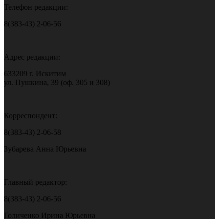
Телефон редакции:
8(383-43) 2-06-56
Адрес редакции:
633209 г. Искитим
ул. Пушкина, 39 (оф. 305 и 308)
Корреспондент:
8(383-43) 2-06-58
Зубарева Анна Юрьевна
Главный редактор:
8(383-43) 2-06-56
Голиченко Ирина Юрьевна