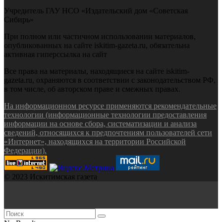
Учредитель ГАУ НСО «Издательский дом «Советская
Сибирь»
При полном или частичном использовании материалов,
опубликованных на сайте iskitim-gazeta.ru, обязательна
активная гиперссылка на сайт
Все права на материалы, находящиеся на сайте iskitim-
gazeta.ru, охраняются в соответствии с законодательством РФ,
в том числе, об авторском праве и смежных правах.
На информационном ресурсе применяются рекомендательные
технологии (информационные технологии предоставления
информации на основе сбора, систематизации и анализа
сведений, относящихся к предпочтениям пользователей сети
«Интернет», находящихся на территории Российской
Федерации).
© 2023 Искитимская газета