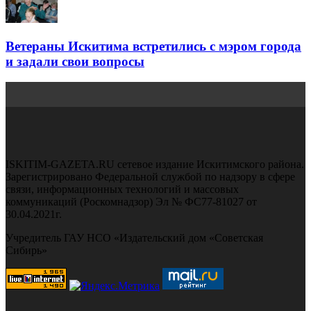
Ветераны Искитима встретились с мэром города
и задали свои вопросы
ISKITIM-GAZETA.RU сетевое издание Искитимского района.
Зарегистрировано Федеральной службой по надзору в сфере
связи, информационных технологий и массовых
коммуникаций (Роскомнадзор) Эл № ФС77-81027 от
30.04.2021г.
Учредитель ГАУ НСО «Издательский дом «Советская
Сибирь»