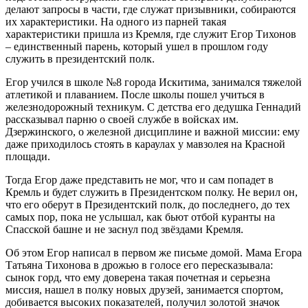
делают запросы в части, где служат призывники, собираются
их характеристики. На одного из парней такая
характеристики пришла из Кремля, где служит Егор Тихонов
– единственный парень, который ушел в прошлом году
служить в президентский полк.
Егор учился в школе №8 города Искитима, занимался тяжелой
атлетикой и плаванием. После школы пошел учиться в
железнодорожный техникум. С детства его дедушка Геннадий
рассказывал парню о своей службе в войсках им.
Дзержинского, о железной дисциплине и важной миссии: ему
даже приходилось стоять в караулах у мавзолея на Красной
площади.
Тогда Егор даже представить не мог, что и сам попадет в
Кремль и будет служить в Президентском полку. Не верил он,
что его оберут в Президентский полк, до последнего, до тех
самых пор, пока не услышал, как бьют отбой куранты на
Спасской башне и не заснул под звёздами Кремля.
Об этом Егор написал в первом же письме домой. Мама Егора
Татьяна Тихонова в дрожью в голосе его пересказывала:
сынок горд, что ему доверена такая почетная и серьезна
миссия, нашел в полку новых друзей, занимается спортом,
добивается высоких показателей, получил золотой значок