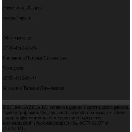
Электронный адрес:
igazeta@ngs.ru
Обозреватель:
8(383-43) 2-06-56
Кривякина Наталья Николаевна
Менеджер:
8(383-43) 2-06-41
Бородина Татьяна Николаевна
ISKITIM-GAZETA.RU сетевое издание Искитимского района.
Зарегистрировано Федеральной службой по надзору в сфере
связи, информационных технологий и массовых
коммуникаций (Роскомнадзор) Эл № ФС77-81027 от
30.04.2021г.