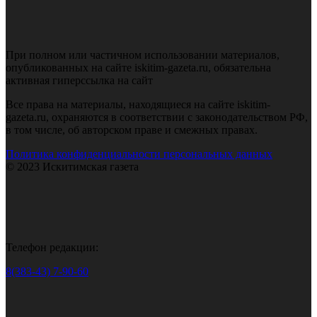
При полном или частичном использовании материалов,
опубликованных на сайте iskitim-gazeta.ru, обязательна
активная гиперссылка на сайт
Все права на материалы, находящиеся на сайте iskitim-
gazeta.ru, охраняются в соответствии с законодательством РФ,
в том числе, об авторском праве и смежных правах.
Политика конфиденциальности персональных данных
© 2023 Искитимская газета
Телефон редакции:
8(383-43) 7-90-60