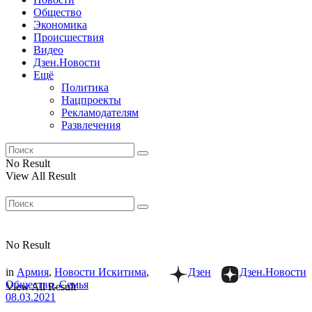
Общество
Экономика
Происшествия
Видео
Дзен.Новости
Ещё
Политика
Нацпроекты
Рекламодателям
Развлечения
No Result
View All Result
No Result
in
Армия
,
Новости Искитима
,
Дзен
Дзен.Новости
Общество
,
Семья
View All Result
08.03.2021