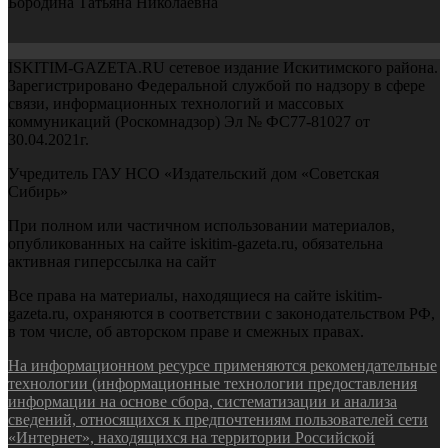
Бородина Татьяна Николаевна
ISKITIM-GAZETA.RU сетевое издание Искитимского района.
Зарегистрировано Федеральной службой по надзору в сфере
связи, информационных технологий и массовых
коммуникаций (Роскомнадзор) Эл № ФС77-81027 от
30.04.2021г.
Учредитель ГАУ НСО «Издательский дом «Советская
Сибирь»
При полном или частичном использовании материалов,
опубликованных на сайте iskitim-gazeta.ru, обязательна
активная гиперссылка на сайт
Все права на материалы, находящиеся на сайте iskitim-
gazeta.ru, охраняются в соответствии с законодательством РФ,
в том числе, об авторском праве и смежных правах.
На информационном ресурсе применяются рекомендательные
технологии (информационные технологии предоставления
информации на основе сбора, систематизации и анализа
сведений, относящихся к предпочтениям пользователей сети
«Интернет», находящихся на территории Российской