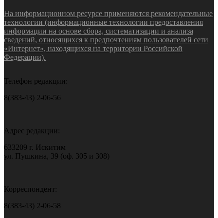
На информационном ресурсе применяются рекомендательные
технологии (информационные технологии предоставления
информации на основе сбора, систематизации и анализа
сведений, относящихся к предпочтениям пользователей сети
«Интернет», находящихся на территории Российской
Федерации).
Телефон редакции:
8(383-43) 2-06-56
Адрес редакции:
633209 г. Искитим
ул. Пушкина, 39 (оф. 305 и 308)
Корреспондент:
8(383-43) 2-06-58