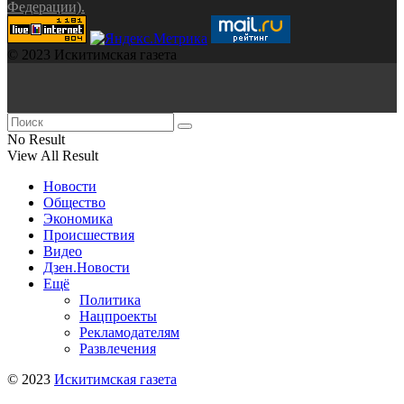
Федерации).
© 2023 Искитимская газета
No Result
View All Result
Новости
Общество
Экономика
Происшествия
Видео
Дзен.Новости
Ещё
Политика
Нацпроекты
Рекламодателям
Развлечения
© 2023
Искитимская газета