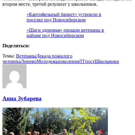
втором месте, третий результат у школьников.
«Картофельный банкет» устроили в
поселке под Новосибирском
«Шаги здоровья» прошли ветераны в
районе под Новосибирском
Поделиться:
Темы:
Ветераны
Декада пожилого
человека
Линево
Молодежь
поколения
ТГпост
Школьники
Анна Зубарева