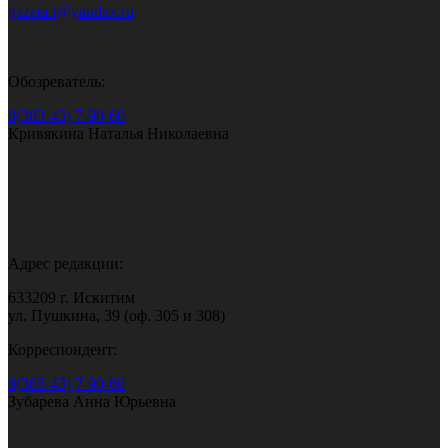
gazeta.i@yandex.ru
Обозреватель:
8(383-43) 7-90-60
Кривякина Наталья Николаевна
Адрес редакции:
633209 г. Искитим
ул. Пушкина, 39 (оф. 305 и 308)
Корреспондент:
8(383-43) 7-90-60
Зубарева Анна Юрьевна