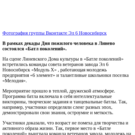
Фотография группы Вконтакте Эл 6 Новосибирск
В рамках декады Дня пожилого человека в Линево
состоялся «Батл поколений».
На сцене Линевского Дома культуры в «Батле поколений»
встретились команды совета ветеранов завода Эл 6
Новосибирск «Модуль Х» , работающая молодежь
предприятия «6 элемент» и талантливые школьники поселка
«Мелодия».
Мероприятие прошло в теплой, дружеской атмосфере.
Программа батла включала в себя интеллектуальные
викторины, творческие задания и танцевальные батлы. Так,
например, участники определяли сленг разных эпох,
демонстрировали свои знания, остроумие и меткость.
Участники доказали, что возраст не помеха для творчества и
активного образа жизни. Так, первое место в «Батле
поколений» выиграла команда ветеранов завода, молодежь на