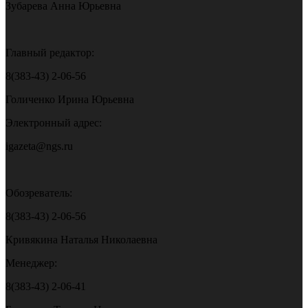
Зубарева Анна Юрьевна
Главный редактор:
8(383-43) 2-06-56
Голиченко Ирина Юрьевна
Электронный адрес:
igazeta@ngs.ru
Обозреватель:
8(383-43) 2-06-56
Кривякина Наталья Николаевна
Менеджер:
8(383-43) 2-06-41