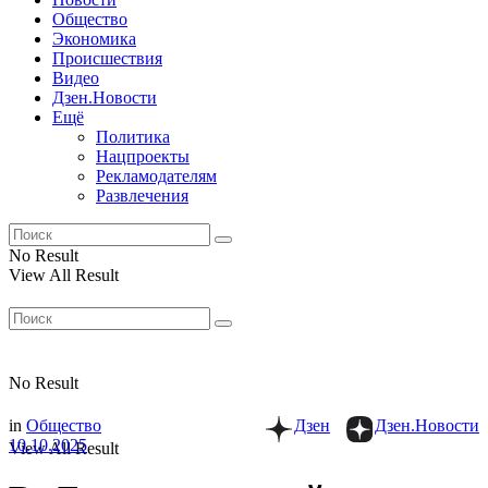
Общество
Экономика
Происшествия
Видео
Дзен.Новости
Ещё
Политика
Нацпроекты
Рекламодателям
Развлечения
No Result
View All Result
No Result
in
Общество
Дзен
Дзен.Новости
10.10.2025
View All Result