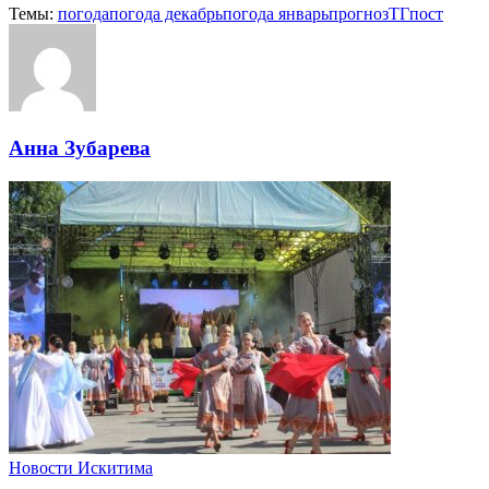
Темы:
погода
погода декабрь
погода январь
прогноз
ТГпост
Анна Зубарева
Новости Искитима