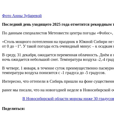
Фото Анны Зубаревой
Последний день уходящего 2025 года отметится рекордным те
По данным специалистов Метеовести центра погоды «Фобос», а
«Столь мощного потепления на праздник в Южной Сибири не бы
от 0 до −1°. У такой погоды есть очевидный минус – к осадк
В среду, 31 декабря, ожидается переменная облачность. Днём 
ночь ожидается небольшой снег. Температура воздуха -2,-4 град
В четверг, 1 января, в течение суток преимущественно пасмур
температура воздуха понизится с -1 градуса до -5 градусов.
Интересно, что оттепели в Сибирь пришли на фоне существенн
ранее мы писали, что на новогодней неделе в Новосибирской о
В Новосибирской области морозы ниже 30 градусов
Поделиться: