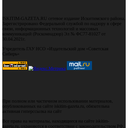
ISKITIM-GAZETA.RU сетевое издание Искитимского района.
Зарегистрировано Федеральной службой по надзору в сфере
связи, информационных технологий и массовых
коммуникаций (Роскомнадзор) Эл № ФС77-81027 от
30.04.2021г.
Учредитель ГАУ НСО «Издательский дом «Советская
Сибирь»
При полном или частичном использовании материалов,
опубликованных на сайте iskitim-gazeta.ru, обязательна
активная гиперссылка на сайт
Все права на материалы, находящиеся на сайте iskitim-
gazeta.ru, охраняются в соответствии с законодательством РФ,