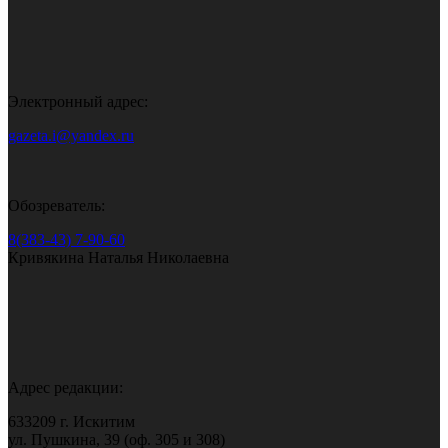
Электронный адрес:
gazeta.i@yandex.ru
Обозреватель:
8(383-43) 7-90-60
Кривякина Наталья Николаевна
Адрес редакции:
633209 г. Искитим
ул. Пушкина, 39 (оф. 305 и 308)