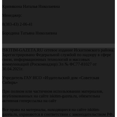
Кривякина Наталья Николаевна
Менеджер:
8(383-43) 2-06-41
Бородина Татьяна Николаевна
ISKITIM-GAZETA.RU сетевое издание Искитимского района.
Зарегистрировано Федеральной службой по надзору в сфере
связи, информационных технологий и массовых
коммуникаций (Роскомнадзор) Эл № ФС77-81027 от
30.04.2021г.
Учредитель ГАУ НСО «Издательский дом «Советская
Сибирь»
При полном или частичном использовании материалов,
опубликованных на сайте iskitim-gazeta.ru, обязательна
активная гиперссылка на сайт
Все права на материалы, находящиеся на сайте iskitim-
gazeta.ru, охраняются в соответствии с законодательством РФ,