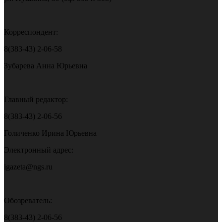
Корреспондент:
8(383-43) 2-06-58
Зубарева Анна Юрьевна
Главный редактор:
8(383-43) 2-06-56
Голиченко Ирина Юрьевна
Электронный адрес:
igazeta@ngs.ru
Обозреватель:
8(383-43) 2-06-56