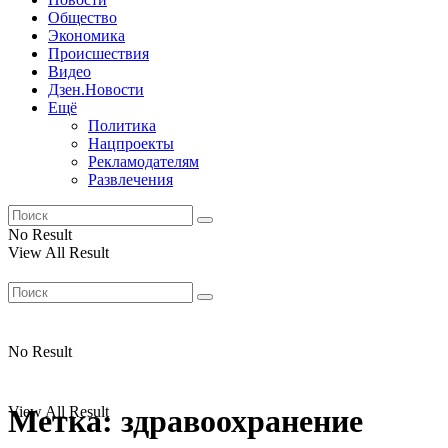
Общество
Экономика
Происшествия
Видео
Дзен.Новости
Ещё
Политика
Нацпроекты
Рекламодателям
Развлечения
No Result
View All Result
No Result
View All Result
Метка:
здравоохранение