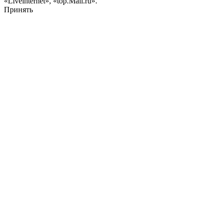
«Liveinternet», «top.Mail.ru».
Принять