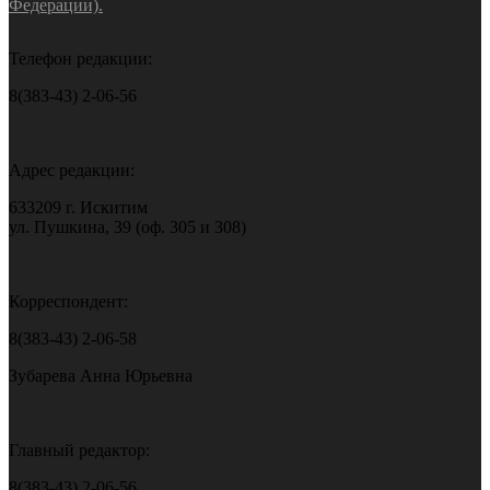
Федерации).
Телефон редакции:
8(383-43) 2-06-56
Адрес редакции:
633209 г. Искитим
ул. Пушкина, 39 (оф. 305 и 308)
Корреспондент:
8(383-43) 2-06-58
Зубарева Анна Юрьевна
Главный редактор:
8(383-43) 2-06-56