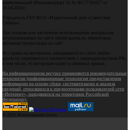
коммуникаций (Роскомнадзор) Эл № ФС77-81027 от
30.04.2021г.
Учредитель ГАУ НСО «Издательский дом «Советская
Сибирь»
При полном или частичном использовании материалов,
опубликованных на сайте iskitim-gazeta.ru, обязательна
активная гиперссылка на сайт
Все права на материалы, находящиеся на сайте iskitim-
gazeta.ru, охраняются в соответствии с законодательством РФ,
в том числе, об авторском праве и смежных правах.
На информационном ресурсе применяются рекомендательные
технологии (информационные технологии предоставления
информации на основе сбора, систематизации и анализа
сведений, относящихся к предпочтениям пользователей сети
«Интернет», находящихся на территории Российской
Федерации).
© 2023 Искитимская газета