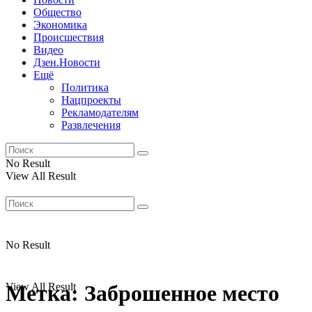
Общество
Экономика
Происшествия
Видео
Дзен.Новости
Ещё
Политика
Нацпроекты
Рекламодателям
Развлечения
No Result
View All Result
No Result
View All Result
Метка:
Заброшенное место