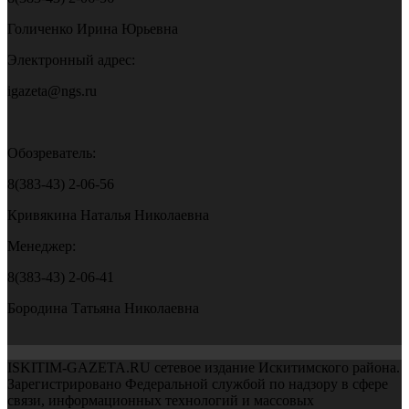
Голиченко Ирина Юрьевна
Электронный адрес:
igazeta@ngs.ru
Обозреватель:
8(383-43) 2-06-56
Кривякина Наталья Николаевна
Менеджер:
8(383-43) 2-06-41
Бородина Татьяна Николаевна
ISKITIM-GAZETA.RU сетевое издание Искитимского района.
Зарегистрировано Федеральной службой по надзору в сфере
связи, информационных технологий и массовых