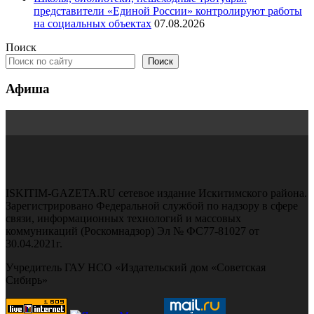
представители «Единой России» контролируют работы
на социальных объектах
07.08.2026
Поиск
Поиск
Афиша
ISKITIM-GAZETA.RU сетевое издание Искитимского района.
Зарегистрировано Федеральной службой по надзору в сфере
связи, информационных технологий и массовых
коммуникаций (Роскомнадзор) Эл № ФС77-81027 от
30.04.2021г.
Учредитель ГАУ НСО «Издательский дом «Советская
Сибирь»