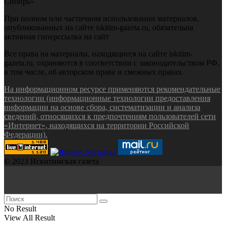
Сибирь»
При полном или частичном использовании материалов,
опубликованных на сайте iskitim-gazeta.ru, обязательна
активная гиперссылка на сайт
Все права на материалы, находящиеся на сайте iskitim-
gazeta.ru, охраняются в соответствии с законодательством РФ,
в том числе, об авторском праве и смежных правах.
На информационном ресурсе применяются рекомендательные
технологии (информационные технологии предоставления
информации на основе сбора, систематизации и анализа
сведений, относящихся к предпочтениям пользователей сети
«Интернет», находящихся на территории Российской
Федерации).
© 2023 Искитимская газета
No Result
View All Result