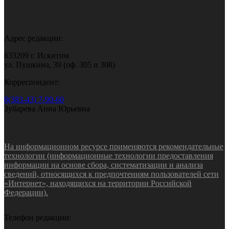
Адрес редакции:
633209 г. Искитим
ул. Пушкина, 39 (оф. 305 и 308)
Корреспондент:
8(383-43) 7-90-60
Зубарева Анна Юрьевна
На информационном ресурсе применяются рекомендательные
технологии (информационные технологии предоставления
информации на основе сбора, систематизации и анализа
сведений, относящихся к предпочтениям пользователей сети
«Интернет», находящихся на территории Российской
Федерации).
Телефон редакции: