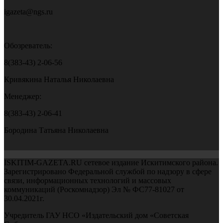
igazeta@ngs.ru
Обозреватель:
8(383-43) 2-06-56
Кривякина Наталья Николаевна
Менеджер:
8(383-43) 2-06-41
Бородина Татьяна Николаевна
ISKITIM-GAZETA.RU сетевое издание Искитимского района.
Зарегистрировано Федеральной службой по надзору в сфере
связи, информационных технологий и массовых
коммуникаций (Роскомнадзор) Эл № ФС77-81027 от
30.04.2021г.
Учредитель ГАУ НСО «Издательский дом «Советская