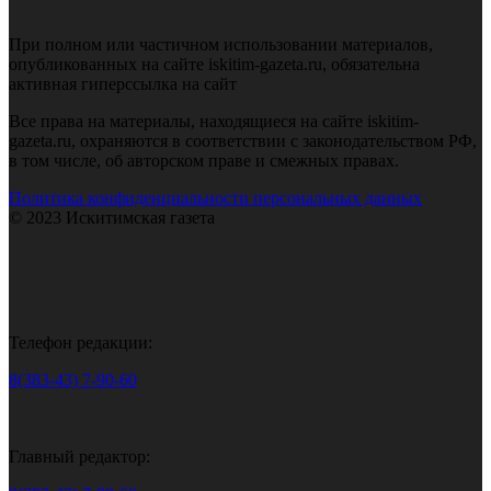
При полном или частичном использовании материалов,
опубликованных на сайте iskitim-gazeta.ru, обязательна
активная гиперссылка на сайт
Все права на материалы, находящиеся на сайте iskitim-
gazeta.ru, охраняются в соответствии с законодательством РФ,
в том числе, об авторском праве и смежных правах.
Политика конфиденциальности персональных данных
© 2023 Искитимская газета
Телефон редакции:
8(383-43) 7-90-60
Главный редактор: