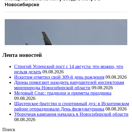
Лента новостей
Строгий Успенский пост с 14 августа: что можно, что
нельзя делать
09.08.2026
Искитим отметил свой 309-й день рождения
09.08.2026
Дроны помогают находить нарушителей инспекторам
минприроды Новосибирской области
09.08.2026
Медовый Спас: традиции и приметы праздника
09.08.2026
Шахтерское братство и спортивный дух: в Искитимском
районе отпраздновали День физкультурника
08.08.2026
Уборочная кампания началась в Новосибирской области
08.08.2026
Поиск