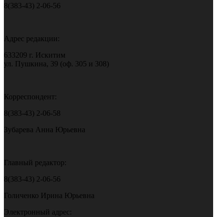
8(383-43) 2-06-56
Адрес редакции:
633209 г. Искитим
ул. Пушкина, 39 (оф. 305 и 308)
Корреспондент:
8(383-43) 2-06-58
Зубарева Анна Юрьевна
Главный редактор:
8(383-43) 2-06-56
Голиченко Ирина Юрьевна
Электронный адрес: