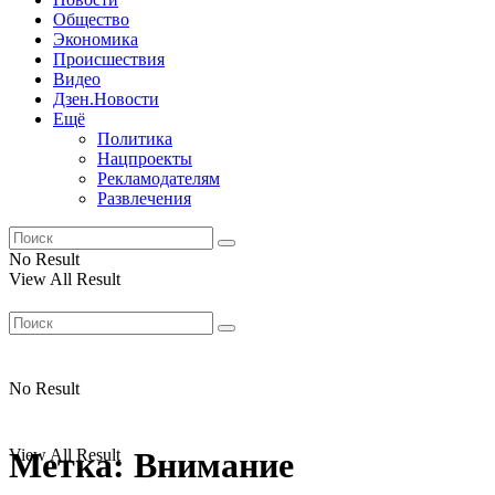
Общество
Экономика
Происшествия
Видео
Дзен.Новости
Ещё
Политика
Нацпроекты
Рекламодателям
Развлечения
No Result
View All Result
No Result
View All Result
Метка:
Внимание