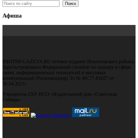
Поиск
Афиша
ISKITIM-GAZETA.RU сетевое издание Искитимского района.
Зарегистрировано Федеральной службой по надзору в сфере
связи, информационных технологий и массовых
коммуникаций (Роскомнадзор) Эл № ФС77-81027 от
30.04.2021г.
Учредитель ГАУ НСО «Издательский дом «Советская
Сибирь»