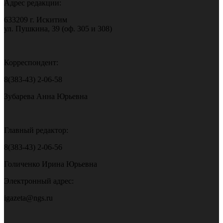
Адрес редакции:
633209 г. Искитим
ул. Пушкина, 39 (оф. 305 и 308)
Корреспондент:
8(383-43) 2-06-58
Зубарева Анна Юрьевна
Главный редактор:
8(383-43) 2-06-56
Голиченко Ирина Юрьевна
Электронный адрес:
igazeta@ngs.ru