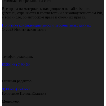
активная гиперссылка на сайт
Все права на материалы, находящиеся на сайте iskitim-
gazeta.ru, охраняются в соответствии с законодательством РФ,
в том числе, об авторском праве и смежных правах.
Политика конфиденциальности персональных данных
© 2023 Искитимская газета
Телефон редакции:
8(383-43) 7-90-60
Главный редактор:
8(383-43) 7-90-60
Голиченко Ирина Юрьевна
Менеджер: