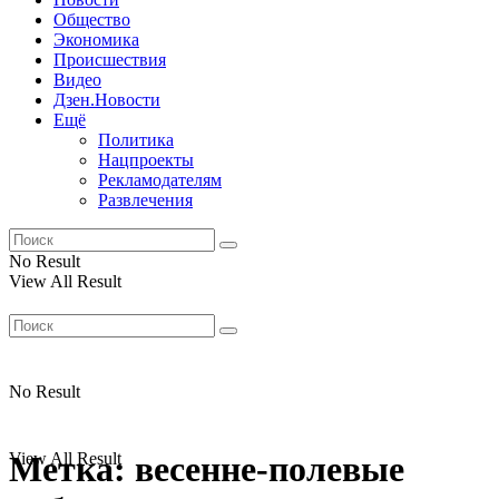
Общество
Экономика
Происшествия
Видео
Дзен.Новости
Ещё
Политика
Нацпроекты
Рекламодателям
Развлечения
No Result
View All Result
No Result
View All Result
Метка:
весенне-полевые