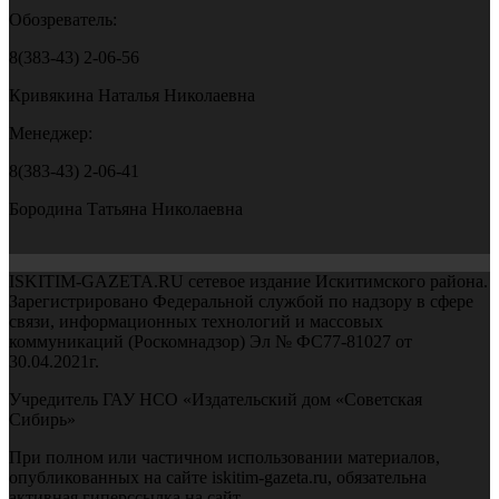
Обозреватель:
8(383-43) 2-06-56
Кривякина Наталья Николаевна
Менеджер:
8(383-43) 2-06-41
Бородина Татьяна Николаевна
ISKITIM-GAZETA.RU сетевое издание Искитимского района.
Зарегистрировано Федеральной службой по надзору в сфере
связи, информационных технологий и массовых
коммуникаций (Роскомнадзор) Эл № ФС77-81027 от
30.04.2021г.
Учредитель ГАУ НСО «Издательский дом «Советская
Сибирь»
При полном или частичном использовании материалов,
опубликованных на сайте iskitim-gazeta.ru, обязательна
активная гиперссылка на сайт