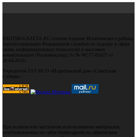
ISKITIM-GAZETA.RU сетевое издание Искитимского района.
Зарегистрировано Федеральной службой по надзору в сфере
связи, информационных технологий и массовых
коммуникаций (Роскомнадзор) Эл № ФС77-81027 от
30.04.2021г.
Учредитель ГАУ НСО «Издательский дом «Советская
Сибирь»
При полном или частичном использовании материалов,
опубликованных на сайте iskitim-gazeta.ru, обязательна