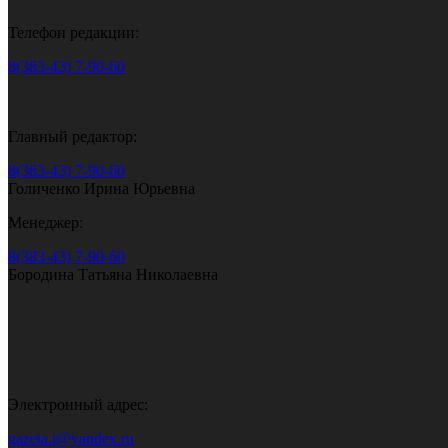
Телефон редакции:
8(383-43) 7-90-60
Главный редактор:
8(383-43) 7-90-60
Голиченко Ирина Юрьевна
Менеджер:
8(383-43) 7-90-60
Бородина Татьяна Николаевна
Электронный адрес:
gazeta.i@yandex.ru