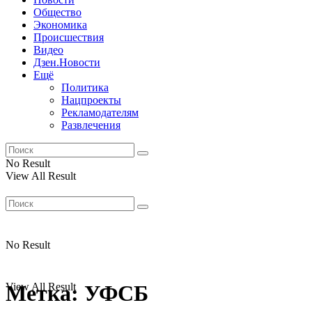
Общество
Экономика
Происшествия
Видео
Дзен.Новости
Ещё
Политика
Нацпроекты
Рекламодателям
Развлечения
No Result
View All Result
No Result
View All Result
Метка:
УФСБ