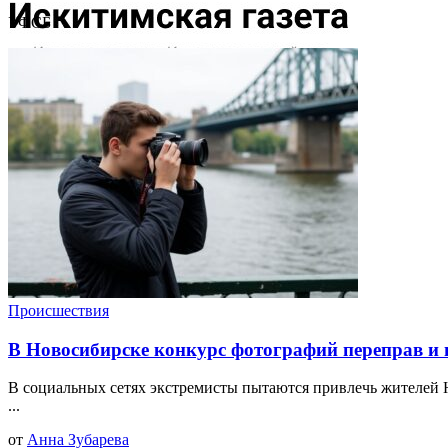
УФСБ
Происшествия
В Новосибирске конкурс фотографий переправ и
В социальных сетях экстремисты пытаются привлечь жителей 
...
от
Анна Зубарева