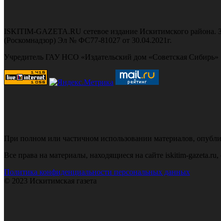
ISKITIM-GAZETA.RU сетевое издание Искитимского района. З
(Роскомнадзор) Эл № ФС77-81027 от 30.04.2021г.
Учредитель ГАУ НСО «Издательский дом «Советская Сибирь»
При полном или частичном использовании материалов, опубликов
Все права на материалы, находящиеся на сайте iskitim-gazeta.r
Политика конфиденциальности персональных данных
© 2023 Искитимская газета