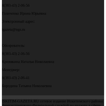
8(383-43) 2-06-56
Голиченко Ирина Юрьевна
Электронный адрес:
igazeta@ngs.ru
Обозреватель:
8(383-43) 2-06-56
Кривякина Наталья Николаевна
Менеджер:
8(383-43) 2-06-41
Бородина Татьяна Николаевна
ISKITIM-GAZETA.RU сетевое издание Искитимского района.
Зарегистрировано Федеральной службой по надзору в сфере