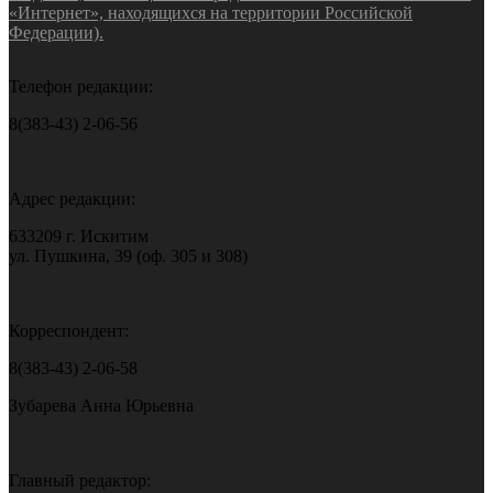
«Интернет», находящихся на территории Российской
Федерации).
Телефон редакции:
8(383-43) 2-06-56
Адрес редакции:
633209 г. Искитим
ул. Пушкина, 39 (оф. 305 и 308)
Корреспондент:
8(383-43) 2-06-58
Зубарева Анна Юрьевна
Главный редактор: