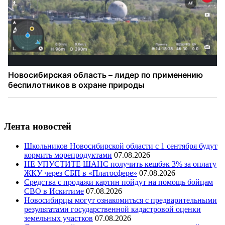
Лента новостей
Школьников Новосибирской области с 1 сентября будут
кормить морепродуктами
07.08.2026
НЕ УПУСТИТЕ ШАНС получить кешбэк 3% за оплату
ЖКУ через СБП в «Платосфере»
07.08.2026
Средства с продажи картин пойдут на помощь бойцам
СВО в Искитиме
07.08.2026
Новосибирцы могут ознакомиться с предварительными
результатами государственной кадастровой оценки
земельных участков
07.08.2026