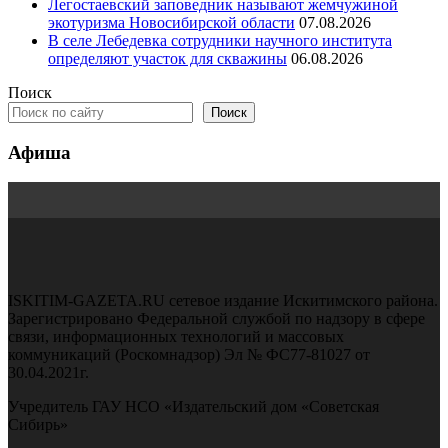
Легостаевский заповедник называют жемчужиной
экотуризма Новосибирской области
07.08.2026
В селе Лебедевка сотрудники научного института
определяют участок для скважины
06.08.2026
Поиск
Поиск
Афиша
ISKITIM-GAZETA.RU сетевое издание Искитимского района.
Зарегистрировано Федеральной службой по надзору в сфере
связи, информационных технологий и массовых
коммуникаций (Роскомнадзор) Эл № ФС77-81027 от
30.04.2021г.
Учредитель ГАУ НСО «Издательский дом «Советская
Сибирь»