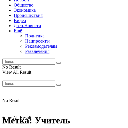
Общество
Экономика
Происшествия
Видео
Дзен.Новости
Ещё
Политика
Нацпроекты
Рекламодателям
Развлечения
No Result
View All Result
No Result
View All Result
Метка:
Учитель