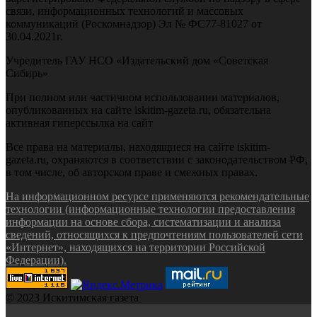
связи, информационных технологий и массовых
коммуникаций (Роскомнадзор) Эл № ФС77-81027 от
30.04.2021г.
Учредитель ГАУ НСО «Издательский дом «Советская
Сибирь»
При полном или частичном использовании материалов,
опубликованных на сайте iskitim-gazeta.ru, обязательна
активная гиперссылка на сайт
Все права на материалы, находящиеся на сайте iskitim-
gazeta.ru, охраняются в соответствии с законодательством РФ,
в том числе, об авторском праве и смежных правах.
На информационном ресурсе применяются рекомендательные
технологии (информационные технологии предоставления
информации на основе сбора, систематизации и анализа
сведений, относящихся к предпочтениям пользователей сети
«Интернет», находящихся на территории Российской
Федерации).
© 2023 Искитимская газета