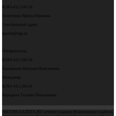
8(383-43) 2-06-56
Голиченко Ирина Юрьевна
Электронный адрес:
igazeta@ngs.ru
Обозреватель:
8(383-43) 2-06-56
Кривякина Наталья Николаевна
Менеджер:
8(383-43) 2-06-41
Бородина Татьяна Николаевна
ISKITIM-GAZETA.RU сетевое издание Искитимского района.