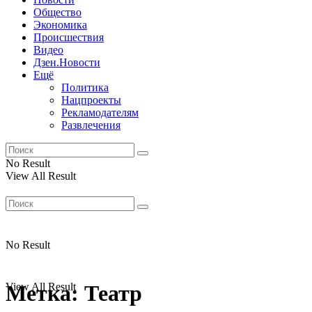
Общество
Экономика
Происшествия
Видео
Дзен.Новости
Ещё
Политика
Нацпроекты
Рекламодателям
Развлечения
No Result
View All Result
No Result
View All Result
Метка:
Театр