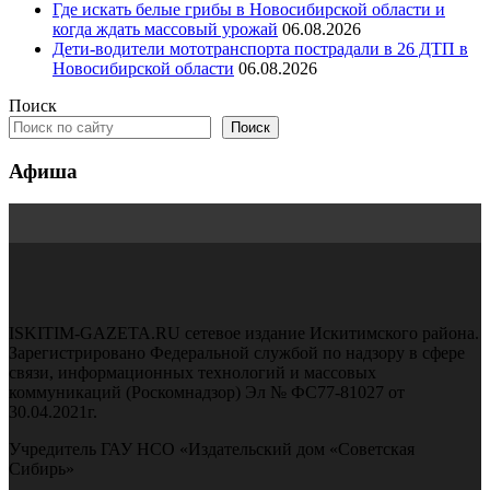
Где искать белые грибы в Новосибирской области и
когда ждать массовый урожай
06.08.2026
Дети-водители мототранспорта пострадали в 26 ДТП в
Новосибирской области
06.08.2026
Поиск
Поиск
Афиша
ISKITIM-GAZETA.RU сетевое издание Искитимского района.
Зарегистрировано Федеральной службой по надзору в сфере
связи, информационных технологий и массовых
коммуникаций (Роскомнадзор) Эл № ФС77-81027 от
30.04.2021г.
Учредитель ГАУ НСО «Издательский дом «Советская
Сибирь»