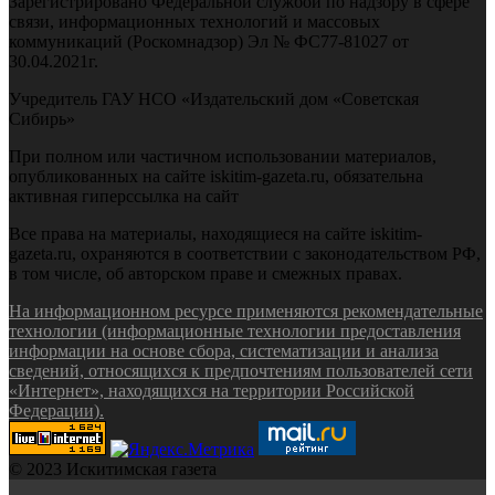
Зарегистрировано Федеральной службой по надзору в сфере
связи, информационных технологий и массовых
коммуникаций (Роскомнадзор) Эл № ФС77-81027 от
30.04.2021г.
Учредитель ГАУ НСО «Издательский дом «Советская
Сибирь»
При полном или частичном использовании материалов,
опубликованных на сайте iskitim-gazeta.ru, обязательна
активная гиперссылка на сайт
Все права на материалы, находящиеся на сайте iskitim-
gazeta.ru, охраняются в соответствии с законодательством РФ,
в том числе, об авторском праве и смежных правах.
На информационном ресурсе применяются рекомендательные
технологии (информационные технологии предоставления
информации на основе сбора, систематизации и анализа
сведений, относящихся к предпочтениям пользователей сети
«Интернет», находящихся на территории Российской
Федерации).
© 2023 Искитимская газета