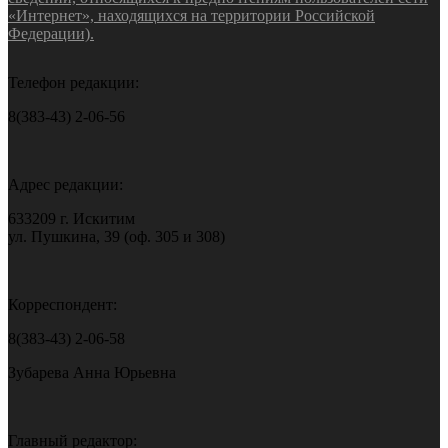
«Интернет», находящихся на территории Российской
Федерации).
Телефон редакции:
8(383-43) 2-06-56
Адрес редакции:
633209 г. Искитим
ул. Пушкина, 39 (оф. 305 и 308)
Корреспондент:
8(383-43) 2-06-58
Зубарева Анна Юрьевна
Главный редактор: