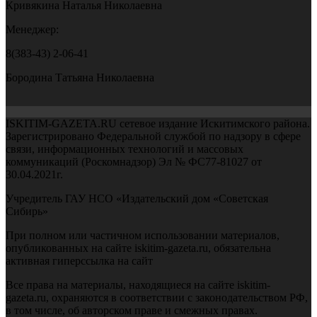
Кривякина Наталья Николаевна
Менеджер:
8(383-43) 2-06-41
Бородина Татьяна Николаевна
ISKITIM-GAZETA.RU сетевое издание Искитимского района.
Зарегистрировано Федеральной службой по надзору в сфере
связи, информационных технологий и массовых
коммуникаций (Роскомнадзор) Эл № ФС77-81027 от
30.04.2021г.
Учредитель ГАУ НСО «Издательский дом «Советская
Сибирь»
При полном или частичном использовании материалов,
опубликованных на сайте iskitim-gazeta.ru, обязательна
активная гиперссылка на сайт
Все права на материалы, находящиеся на сайте iskitim-
gazeta.ru, охраняются в соответствии с законодательством РФ,
в том числе, об авторском праве и смежных правах.