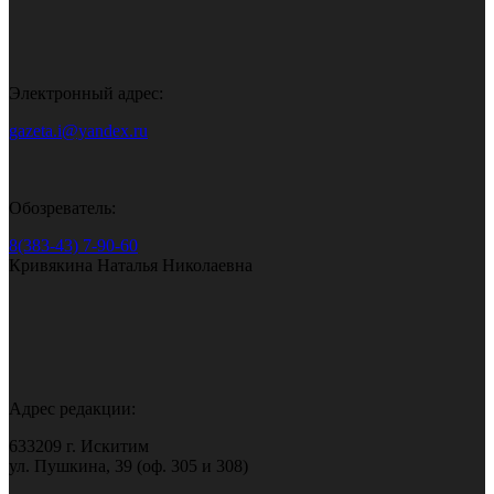
Электронный адрес:
gazeta.i@yandex.ru
Обозреватель:
8(383-43) 7-90-60
Кривякина Наталья Николаевна
Адрес редакции:
633209 г. Искитим
ул. Пушкина, 39 (оф. 305 и 308)