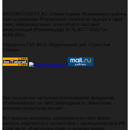
ISKITIM-GAZETA.RU сетевое издание Искитимского района.
Зарегистрировано Федеральной службой по надзору в сфере
связи, информационных технологий и массовых
коммуникаций (Роскомнадзор) Эл № ФС77-81027 от
30.04.2021г.
Учредитель ГАУ НСО «Издательский дом «Советская
Сибирь»
При полном или частичном использовании материалов,
опубликованных на сайте iskitim-gazeta.ru, обязательна
активная гиперссылка на сайт
Все права на материалы, находящиеся на сайте iskitim-
gazeta.ru, охраняются в соответствии с законодательством РФ,
в том числе, об авторском праве и смежных правах.