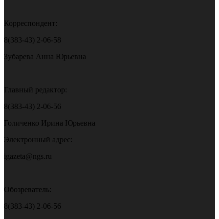
Корреспондент:
8(383-43) 2-06-58
Зубарева Анна Юрьевна
Главный редактор:
8(383-43) 2-06-56
Голиченко Ирина Юрьевна
Электронный адрес:
igazeta@ngs.ru
Обозреватель:
8(383-43) 2-06-56