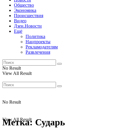
Общество
Экономика
Происшествия
Видео
Дзен.Новости
Ещё
Политика
Нацпроекты
Рекламодателям
Развлечения
No Result
View All Result
No Result
View All Result
Метка:
Сударь