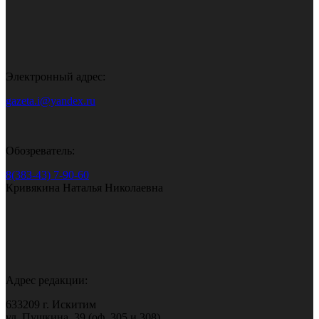
Электронный адрес:
gazeta.i@yandex.ru
Обозреватель:
8(383-43) 7-90-60
Кривякина Наталья Николаевна
Адрес редакции:
633209 г. Искитим
ул. Пушкина, 39 (оф. 305 и 308)