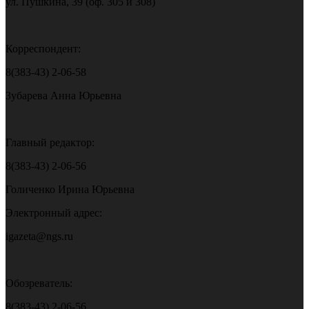
ул. Пушкина, 39 (оф. 305 и 308)
Корреспондент:
8(383-43) 2-06-58
Зубарева Анна Юрьевна
Главный редактор:
8(383-43) 2-06-56
Голиченко Ирина Юрьевна
Электронный адрес:
igazeta@ngs.ru
Обозреватель:
8(383-43) 2-06-56