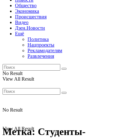
Общество
Экономика
Происшествия
Видео
Дзен.Новости
Ещё
Политика
Нацпроекты
Рекламодателям
Развлечения
No Result
View All Result
No Result
View All Result
Метка:
Студенты-