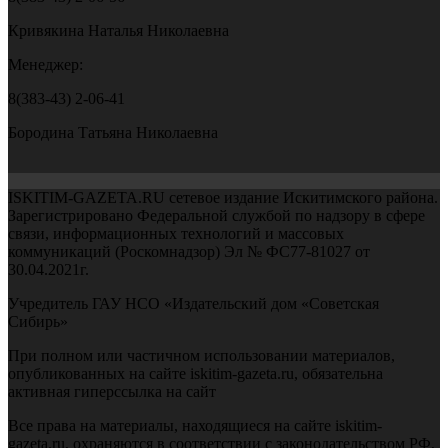
Кривякина Наталья Николаевна
Менеджер:
8(383-43) 2-06-41
Бородина Татьяна Николаевна
ISKITIM-GAZETA.RU сетевое издание Искитимского района.
Зарегистрировано Федеральной службой по надзору в сфере
связи, информационных технологий и массовых
коммуникаций (Роскомнадзор) Эл № ФС77-81027 от
30.04.2021г.
Учредитель ГАУ НСО «Издательский дом «Советская
Сибирь»
При полном или частичном использовании материалов,
опубликованных на сайте iskitim-gazeta.ru, обязательна
активная гиперссылка на сайт
Все права на материалы, находящиеся на сайте iskitim-
gazeta.ru, охраняются в соответствии с законодательством РФ,