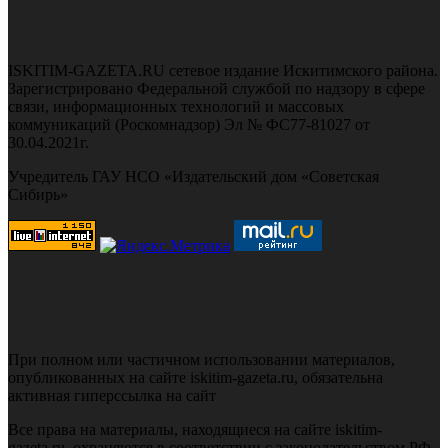
ISKITIM-GAZETA.RU сетевое издание Искитимского района.
Зарегистрировано Федеральной службой по надзору в сфере
связи, информационных технологий и массовых
коммуникаций (Роскомнадзор) Эл № ФС77-81027 от
30.04.2021г.
Учредитель ГАУ НСО «Издательский дом «Советская
Сибирь»
При полном или частичном использовании материалов,
опубликованных на сайте iskitim-gazeta.ru, обязательна
активная гиперссылка на сайт
Все права на материалы, находящиеся на сайте iskitim-
gazeta.ru, охраняются в соответствии с законодательством РФ,