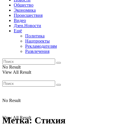
Общество
Экономика
Происшествия
Видео
Дзен.Новости
Ещё
Политика
Нацпроекты
Рекламодателям
Развлечения
No Result
View All Result
No Result
View All Result
Метка:
Cтихия