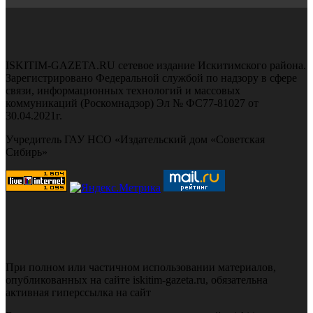
ISKITIM-GAZETA.RU сетевое издание Искитимского района.
Зарегистрировано Федеральной службой по надзору в сфере
связи, информационных технологий и массовых
коммуникаций (Роскомнадзор) Эл № ФС77-81027 от
30.04.2021г.
Учредитель ГАУ НСО «Издательский дом «Советская
Сибирь»
При полном или частичном использовании материалов,
опубликованных на сайте iskitim-gazeta.ru, обязательна
активная гиперссылка на сайт