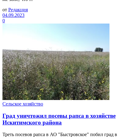
от
Редакция
04.09.2023
0
Сельское хозяйство
Град уничтожил посевы рапса в хозяйстве
Искитимского района
Треть посевов рапса в АО "Быстровское" побил град в