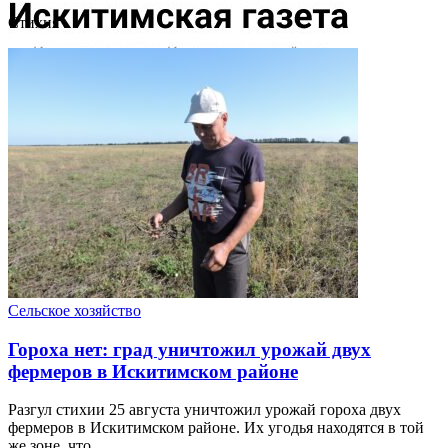
Cтихия
Сельское хозяйство
Гороха нет: град уничтожил урожай двух
фермеров в Искитимском районе
Разгул стихии 25 августа уничтожил урожай гороха двух
фермеров в Искитимском районе. Их угодья находятся в той
же зоне, что ...