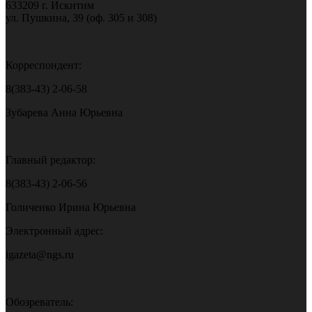
633209 г. Искитим
ул. Пушкина, 39 (оф. 305 и 308)
Корреспондент:
8(383-43) 2-06-58
Зубарева Анна Юрьевна
Главный редактор:
8(383-43) 2-06-56
Голиченко Ирина Юрьевна
Электронный адрес:
igazeta@ngs.ru
Обозреватель: