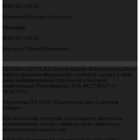
8(383-43) 2-06-56
Кривякина Наталья Николаевна
Менеджер:
8(383-43) 2-06-41
Бородина Татьяна Николаевна
ISKITIM-GAZETA.RU сетевое издание Искитимского района.
Зарегистрировано Федеральной службой по надзору в сфере
связи, информационных технологий и массовых
коммуникаций (Роскомнадзор) Эл № ФС77-81027 от
30.04.2021г.
Учредитель ГАУ НСО «Издательский дом «Советская
Сибирь»
При полном или частичном использовании материалов,
опубликованных на сайте iskitim-gazeta.ru, обязательна
активная гиперссылка на сайт