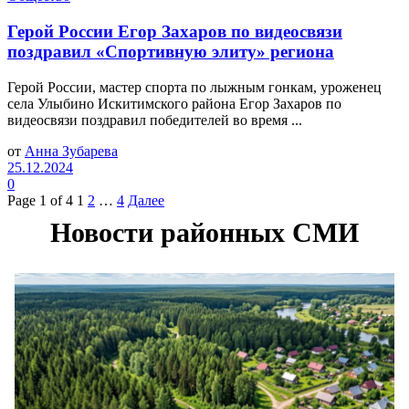
Герой России Егор Захаров по видеосвязи
поздравил «Спортивную элиту» региона
Герой России, мастер спорта по лыжным гонкам, уроженец
села Улыбино Искитимского района Егор Захаров по
видеосвязи поздравил победителей во время ...
от
Анна Зубарева
25.12.2024
0
Page 1 of 4
1
2
…
4
Далее