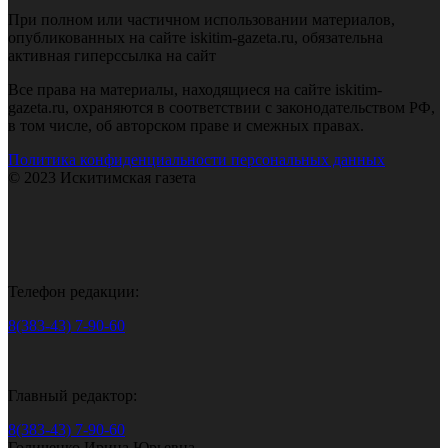
При полном или частичном использовании материалов,
опубликованных на сайте iskitim-gazeta.ru, обязательна
активная гиперссылка на сайт
Все права на материалы, находящиеся на сайте iskitim-
gazeta.ru, охраняются в соответствии с законодательством РФ,
в том числе, об авторском праве и смежных правах.
Политика конфиденциальности персональных данных
© 2023 Искитимская газета
Телефон редакции:
8(383-43) 7-90-60
Главный редактор:
8(383-43) 7-90-60
Голиченко Ирина Юрьевна