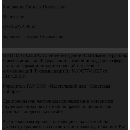
Кривякина Наталья Николаевна
Менеджер:
8(383-43) 2-06-41
Бородина Татьяна Николаевна
ISKITIM-GAZETA.RU сетевое издание Искитимского района.
Зарегистрировано Федеральной службой по надзору в сфере
связи, информационных технологий и массовых
коммуникаций (Роскомнадзор) Эл № ФС77-81027 от
30.04.2021г.
Учредитель ГАУ НСО «Издательский дом «Советская
Сибирь»
При полном или частичном использовании материалов,
опубликованных на сайте iskitim-gazeta.ru, обязательна
активная гиперссылка на сайт
Все права на материалы, находящиеся на сайте iskitim-
gazeta.ru, охраняются в соответствии с законодательством РФ,