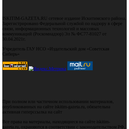
ISKITIM-GAZETA.RU сетевое издание Искитимского района.
Зарегистрировано Федеральной службой по надзору в сфере
связи, информационных технологий и массовых
коммуникаций (Роскомнадзор) Эл № ФС77-81027 от
30.04.2021г.
Учредитель ГАУ НСО «Издательский дом «Советская
Сибирь»
При полном или частичном использовании материалов,
опубликованных на сайте iskitim-gazeta.ru, обязательна
активная гиперссылка на сайт
Все права на материалы, находящиеся на сайте iskitim-
gazeta.ru, охраняются в соответствии с законодательством РФ,