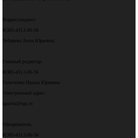
Корреспондент:
8(383-43) 2-06-58
Зубарева Анна Юрьевна
Главный редактор:
8(383-43) 2-06-56
Голиченко Ирина Юрьевна
Электронный адрес:
igazeta@ngs.ru
Обозреватель:
8(383-43) 2-06-56