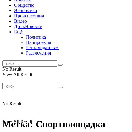
Общество
Экономика
Происшествия
Видео
Дзен.Новости
Ещё
Политика
Нацпроекты
Рекламодателям
Развлечения
No Result
View All Result
No Result
View All Result
Метка:
Cпортплощадка