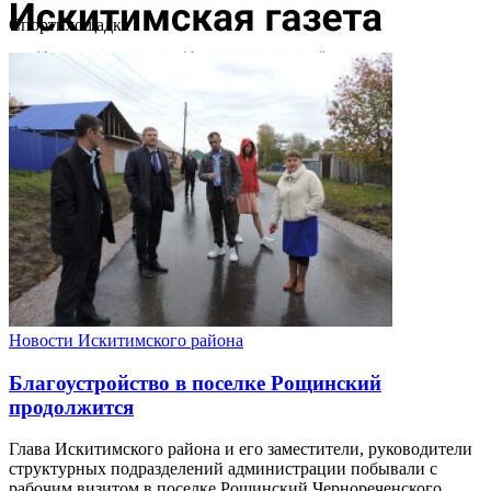
Cпортплощадка
Новости Искитимского района
Благоустройство в поселке Рощинский
продолжится
Глава Искитимского района и его заместители, руководители
структурных подразделений администрации побывали с
рабочим визитом в поселке Рощинский Чернореченского