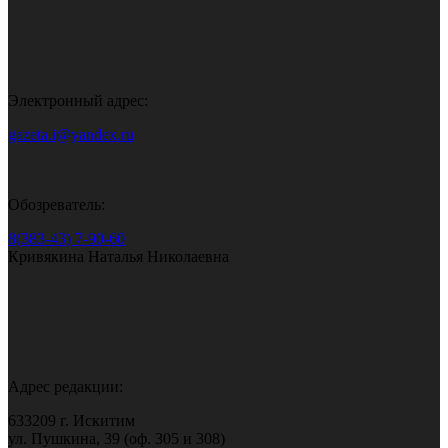
Электронный адрес:
gazeta.i@yandex.ru
Обозреватель:
8(383-43) 7-90-60
Кривякина Наталья Николаевна
Адрес редакции:
633209 г. Искитим
ул. Пушкина, 39 (оф. 305 и 308)