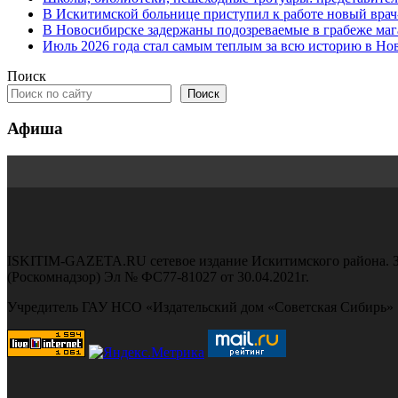
В Искитимской больнице приступил к работе новый вра
В Новосибирске задержаны подозреваемые в грабеже маг
Июль 2026 года стал самым теплым за всю историю в Но
Поиск
Поиск
Афиша
ISKITIM-GAZETA.RU сетевое издание Искитимского района. З
(Роскомнадзор) Эл № ФС77-81027 от 30.04.2021г.
Учредитель ГАУ НСО «Издательский дом «Советская Сибирь»