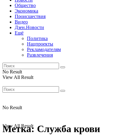
Общество
Экономика
Происшествия
Видео
Дзен.Новости
Ещё
Политика
Нацпроекты
Рекламодателям
Развлечения
No Result
View All Result
No Result
View All Result
Метка:
Служба крови