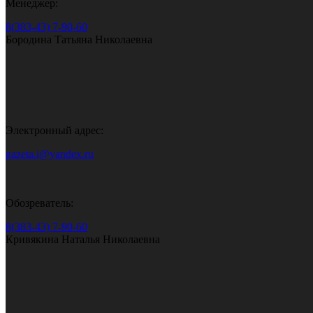
Менеджер:
8(383-43) 7-90-60
Бородина Татьяна Николаевна
Электронный адрес:
gazeta.i@yandex.ru
Обозреватель:
8(383-43) 7-90-60
Кривякина Наталья Николаевна