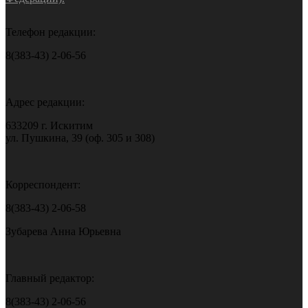
Телефон редакции:
8(383-43) 2-06-56
Адрес редакции:
633209 г. Искитим
ул. Пушкина, 39 (оф. 305 и 308)
Корреспондент:
8(383-43) 2-06-58
Зубарева Анна Юрьевна
Главный редактор:
8(383-43) 2-06-56