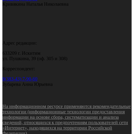
Кривякина Наталья Николаевна
Адрес редакции:
633209 г. Искитим
ул. Пушкина, 39 (оф. 305 и 308)
Корреспондент:
8(383-43) 7-90-60
Зубарева Анна Юрьевна
На информационном ресурсе применяются рекомендательные
технологии (информационные технологии предоставления
информации на основе сбора, систематизации и анализа
сведений, относящихся к предпочтениям пользователей сети
«Интернет», находящихся на территории Российской
Федерации).