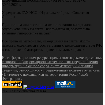
коммуникаций (Роскомнадзор) Эл № ФС77-81027 от
30.04.2021г.
Учредитель ГАУ НСО «Издательский дом «Советская
Сибирь»
При полном или частичном использовании материалов,
опубликованных на сайте iskitim-gazeta.ru, обязательна
активная гиперссылка на сайт
Все права на материалы, находящиеся на сайте iskitim-
gazeta.ru, охраняются в соответствии с законодательством РФ,
в том числе, об авторском праве и смежных правах.
На информационном ресурсе применяются рекомендательные
технологии (информационные технологии предоставления
информации на основе сбора, систематизации и анализа
сведений, относящихся к предпочтениям пользователей сети
«Интернет», находящихся на территории Российской
Федерации).
© 2023 Искитимская газета