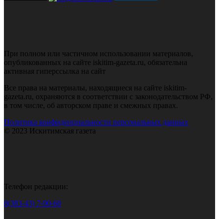
При полном или частичном использовании материалов,
опубликованных на сайте iskitim-gazeta.ru, обязательна
активная гиперссылка на сайт
Все права на материалы, находящиеся на сайте iskitim-
gazeta.ru, охраняются в соответствии с законодательством РФ,
в том числе, об авторском праве и смежных правах.
Политика конфиденциальности персональных данных
© 2023 Искитимская газета
Телефон редакции:
8(383-43) 7-90-60