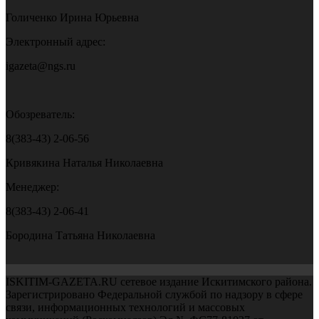
Голиченко Ирина Юрьевна
Электронный адрес:
igazeta@ngs.ru
Обозреватель:
8(383-43) 2-06-56
Кривякина Наталья Николаевна
Менеджер:
8(383-43) 2-06-41
Бородина Татьяна Николаевна
ISKITIM-GAZETA.RU сетевое издание Искитимского района.
Зарегистрировано Федеральной службой по надзору в сфере
связи, информационных технологий и массовых