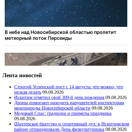
Лента новостей
Строгий Успенский пост с 14 августа: что можно, что
нельзя делать
09.08.2026
Искитим отметил свой 309-й день рождения
09.08.2026
Дроны помогают находить нарушителей инспекторам
минприроды Новосибирской области
09.08.2026
Медовый Спас: традиции и приметы праздника
09.08.2026
Шахтерское братство и спортивный дух: в Искитимском
районе отпраздновали День физкультурника
08.08.2026