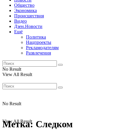
Общество
Экономика
Происшествия
Видео
Дзен.Новости
Ещё
Политика
Нацпроекты
Рекламодателям
Развлечения
No Result
View All Result
No Result
View All Result
Метка:
Следком