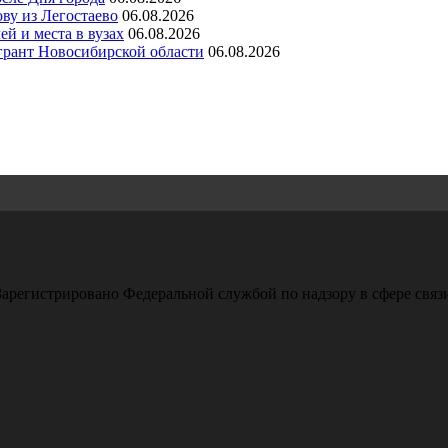
ву из Легостаево
06.08.2026
й и места в вузах
06.08.2026
грант Новосибирской области
06.08.2026
арегистрировано Федеральной службой по надзору в сфере свя