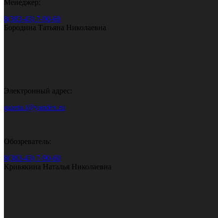
Менеджер:
8(383-43) 7-90-60
Бородина Татьяна Николаевна
Электронный адрес:
gazeta.i@yandex.ru
Обозреватель:
8(383-43) 7-90-60
Кривякина Наталья Николаевна