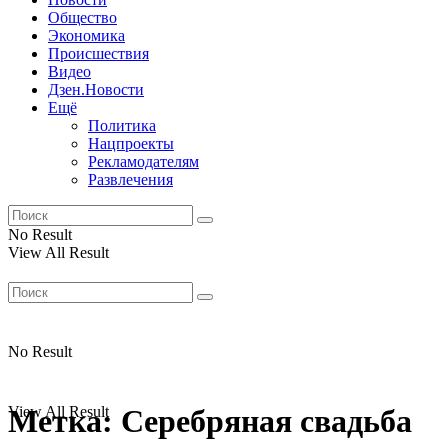
Общество
Экономика
Происшествия
Видео
Дзен.Новости
Ещё
Политика
Нацпроекты
Рекламодателям
Развлечения
No Result
View All Result
No Result
View All Result
Метка:
Серебряная свадьба