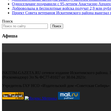
Односельчане поздравили с 95-летием Анастасию Архипо
Добровольцы в беспилотные войска получат 2,9 млн рубле
Проект Совета ветеранов Искитимского района выиграл 
Поиск
Поиск
Афиша
ISKITIM-GAZETA.RU сетевое издание Искитимского района. З
(Роскомнадзор) Эл № ФС77-81027 от 30.04.2021г.
Учредитель ГАУ НСО «Издательский дом «Советская Сибирь»