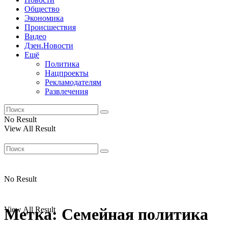
Общество
Экономика
Происшествия
Видео
Дзен.Новости
Ещё
Политика
Нацпроекты
Рекламодателям
Развлечения
No Result
View All Result
No Result
View All Result
Метка:
Семейная политика