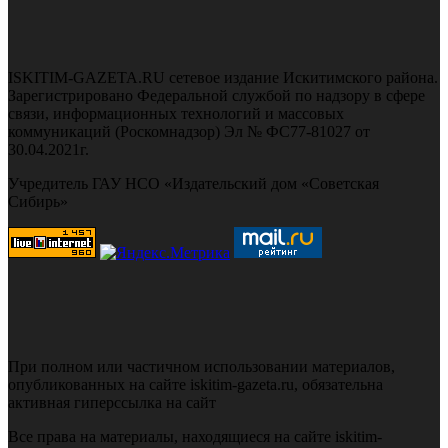
ISKITIM-GAZETA.RU сетевое издание Искитимского района.
Зарегистрировано Федеральной службой по надзору в сфере
связи, информационных технологий и массовых
коммуникаций (Роскомнадзор) Эл № ФС77-81027 от
30.04.2021г.
Учредитель ГАУ НСО «Издательский дом «Советская
Сибирь»
При полном или частичном использовании материалов,
опубликованных на сайте iskitim-gazeta.ru, обязательна
активная гиперссылка на сайт
Все права на материалы, находящиеся на сайте iskitim-