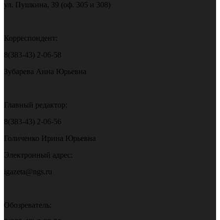
ул. Пушкина, 39 (оф. 305 и 308)
Корреспондент:
8(383-43) 2-06-58
Зубарева Анна Юрьевна
Главный редактор:
8(383-43) 2-06-56
Голиченко Ирина Юрьевна
Электронный адрес:
igazeta@ngs.ru
Обозреватель: