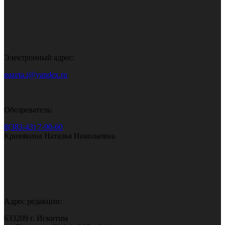
Электронный адрес:
gazeta.i@yandex.ru
Обозреватель:
8(383-43) 7-90-60
Кривякина Наталья Николаевна
Адрес редакции:
633209 г. Искитим