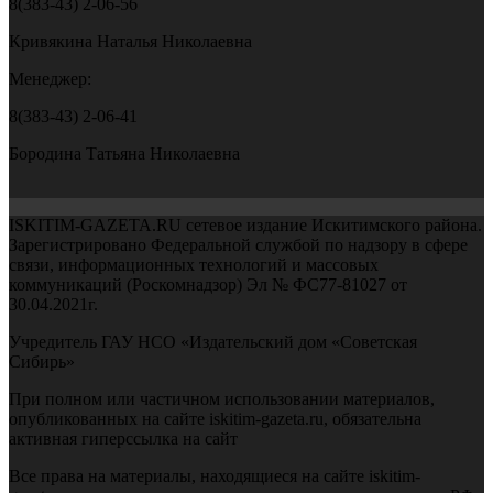
8(383-43) 2-06-56
Кривякина Наталья Николаевна
Менеджер:
8(383-43) 2-06-41
Бородина Татьяна Николаевна
ISKITIM-GAZETA.RU сетевое издание Искитимского района.
Зарегистрировано Федеральной службой по надзору в сфере
связи, информационных технологий и массовых
коммуникаций (Роскомнадзор) Эл № ФС77-81027 от
30.04.2021г.
Учредитель ГАУ НСО «Издательский дом «Советская
Сибирь»
При полном или частичном использовании материалов,
опубликованных на сайте iskitim-gazeta.ru, обязательна
активная гиперссылка на сайт
Все права на материалы, находящиеся на сайте iskitim-