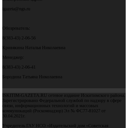
igazeta@ngs.ru
Обозреватель:
8(383-43) 2-06-56
Кривякина Наталья Николаевна
Менеджер:
8(383-43) 2-06-41
Бородина Татьяна Николаевна
ISKITIM-GAZETA.RU сетевое издание Искитимского района.
Зарегистрировано Федеральной службой по надзору в сфере
связи, информационных технологий и массовых
коммуникаций (Роскомнадзор) Эл № ФС77-81027 от
30.04.2021г.
Учредитель ГАУ НСО «Издательский дом «Советская