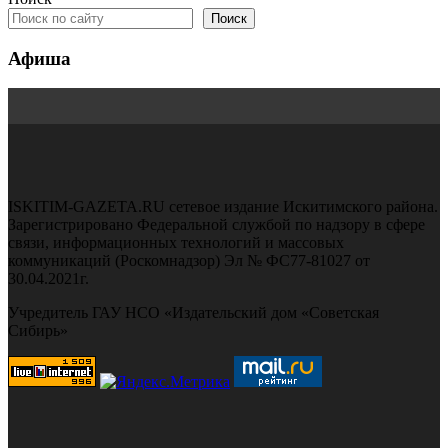
Поиск
Афиша
ISKITIM-GAZETA.RU сетевое издание Искитимского района.
Зарегистрировано Федеральной службой по надзору в сфере
связи, информационных технологий и массовых
коммуникаций (Роскомнадзор) Эл № ФС77-81027 от
30.04.2021г.
Учредитель ГАУ НСО «Издательский дом «Советская
Сибирь»