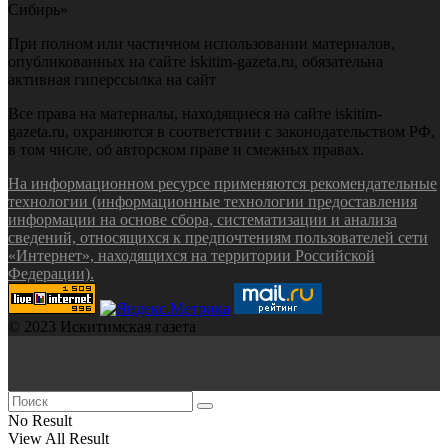
Сибирь»
При полном или частичном использовании материалов,
опубликованных на сайте iskitim-gazeta.ru, обязательна
активная гиперссылка на сайт
Все права на материалы, находящиеся на сайте iskitim-
gazeta.ru, охраняются в соответствии с законодательством РФ,
в том числе, об авторском праве и смежных правах.
На информационном ресурсе применяются рекомендательные
технологии (информационные технологии предоставления
информации на основе сбора, систематизации и анализа
сведений, относящихся к предпочтениям пользователей сети
«Интернет», находящихся на территории Российской
Федерации).
© 2023 Искитимская газета
No Result
View All Result