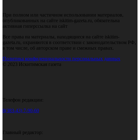
При полном или частичном использовании материалов,
опубликованных на сайте iskitim-gazeta.ru, обязательна
активная гиперссылка на сайт
Все права на материалы, находящиеся на сайте iskitim-
gazeta.ru, охраняются в соответствии с законодательством РФ,
в том числе, об авторском праве и смежных правах.
Политика конфиденциальности персональных данных
© 2023 Искитимская газета
Телефон редакции:
8(383-43) 7-90-60
Главный редактор: