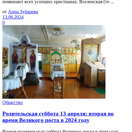
поминают всех усопших христианах. Вселенская (то ...
от
Анна Зубарева
13.06.2024
0
Общество
Родительская суббота 13 апреля: вторая во
время Великого поста в 2024 году
Вторая родительская суббота Великого поста в этом году