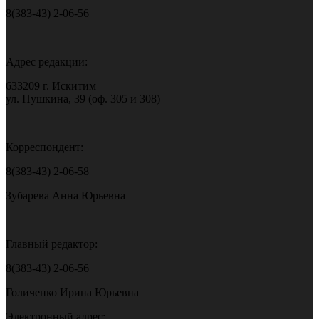
8(383-43) 2-06-56
Адрес редакции:
633209 г. Искитим
ул. Пушкина, 39 (оф. 305 и 308)
Корреспондент:
8(383-43) 2-06-58
Зубарева Анна Юрьевна
Главный редактор:
8(383-43) 2-06-56
Голиченко Ирина Юрьевна
Электронный адрес: