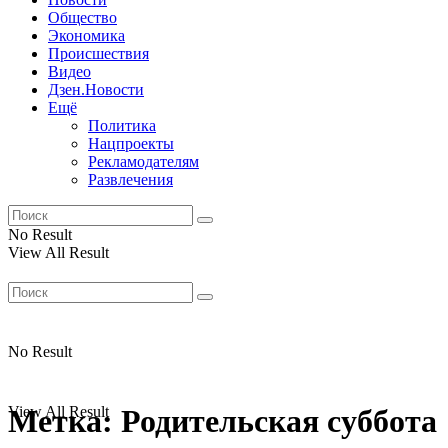
Общество
Экономика
Происшествия
Видео
Дзен.Новости
Ещё
Политика
Нацпроекты
Рекламодателям
Развлечения
No Result
View All Result
No Result
View All Result
Метка:
Родительская суббота