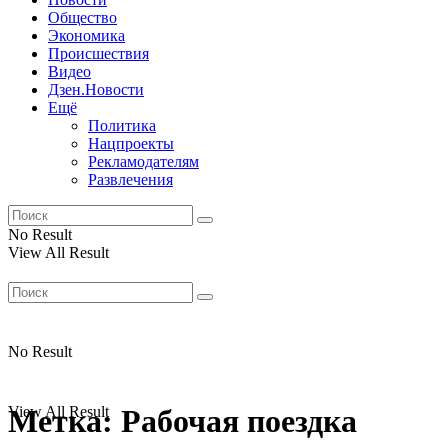
Общество
Экономика
Происшествия
Видео
Дзен.Новости
Ещё
Политика
Нацпроекты
Рекламодателям
Развлечения
No Result
View All Result
No Result
View All Result
Метка:
Рабочая поездка