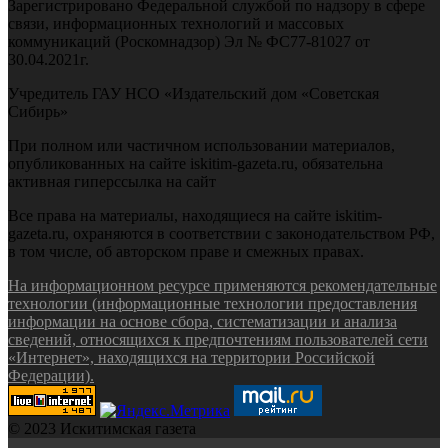
Зарегистрировано Федеральной службой по надзору в сфере
связи, информационных технологий и массовых
коммуникаций (Роскомнадзор) Эл № ФС77-81027 от
30.04.2021г.
Учредитель ГАУ НСО «Издательский дом «Советская
Сибирь»
При полном или частичном использовании материалов,
опубликованных на сайте iskitim-gazeta.ru, обязательна
активная гиперссылка на сайт
Все права на материалы, находящиеся на сайте iskitim-
gazeta.ru, охраняются в соответствии с законодательством РФ,
в том числе, об авторском праве и смежных правах.
На информационном ресурсе применяются рекомендательные
технологии (информационные технологии предоставления
информации на основе сбора, систематизации и анализа
сведений, относящихся к предпочтениям пользователей сети
«Интернет», находящихся на территории Российской
Федерации).
© 2023 Искитимская газета