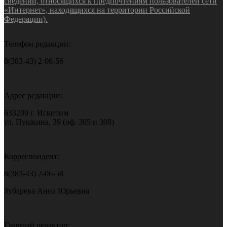
сведений, относящихся к предпочтениям пользователей сети
«Интернет», находящихся на территории Российской
Федерации).
Телефон редакции:
8(383-43) 2-06-56
Адрес редакции:
633209 г. Искитим
ул. Пушкина, 39 (оф. 305 и 308)
Корреспондент:
8(383-43) 2-06-58
Зубарева Анна Юрьевна
Главный редактор: