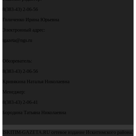
8(383-43) 2-06-56
Голиченко Ирина Юрьевна
Электронный адрес:
igazeta@ngs.ru
Обозреватель:
8(383-43) 2-06-56
Кривякина Наталья Николаевна
Менеджер:
8(383-43) 2-06-41
Бородина Татьяна Николаевна
ISKITIM-GAZETA.RU сетевое издание Искитимского района.