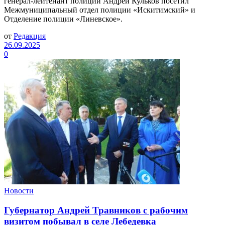
генерал-лейтенант полиции Андрей Кульков посетил
Межмуниципальный отдел полиции «Искитимский» и
Отделение полиции «Линевское».
от
Редакция
26.09.2025
0
Новости
Губернатор Андрей Травников с рабочим
визитом побывал в селе Лебедевка