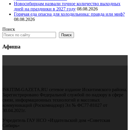
Новосибирцам назвали точное количество выходных
дней на праздники в 2027 году
08.08.2026
Горячая еда опасна для холодильника: правда или миф?
08.08.2026
Поиск
Поиск
Афиша
ISKITIM-GAZETA.RU сетевое издание Искитимского района.
Зарегистрировано Федеральной службой по надзору в сфере
связи, информационных технологий и массовых
коммуникаций (Роскомнадзор) Эл № ФС77-81027 от
30.04.2021г.
Учредитель ГАУ НСО «Издательский дом «Советская
Сибирь»