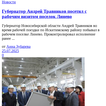
Новости
Губернатор Андрей Травников посетил с
рабочим визитом поселок Линево
Губернатор Новосибирской области Андрей Травников во
время рабочей поездки по Искитимскому району побывал в
рабочем поселке Линево. Проконтролировал исполнение
ранее ...
от
Анна Зубарева
25.07.2025
0