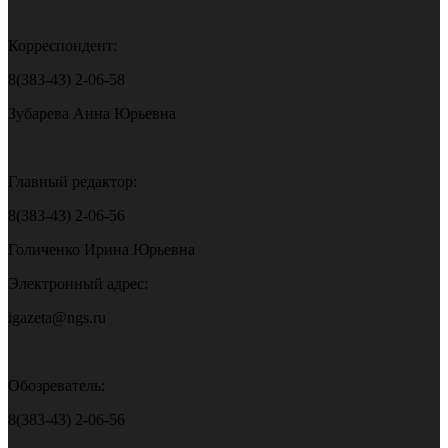
Корреспондент:
8(383-43) 2-06-58
Зубарева Анна Юрьевна
Главный редактор:
8(383-43) 2-06-56
Голиченко Ирина Юрьевна
Электронный адрес:
igazeta@ngs.ru
Обозреватель:
8(383-43) 2-06-56