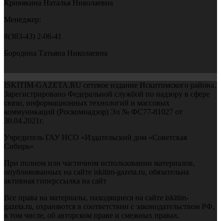
Кривякина Наталья Николаевна
Менеджер:
8(383-43) 2-06-41
Бородина Татьяна Николаевна
ISKITIM-GAZETA.RU сетевое издание Искитимского района.
Зарегистрировано Федеральной службой по надзору в сфере
связи, информационных технологий и массовых
коммуникаций (Роскомнадзор) Эл № ФС77-81027 от
30.04.2021г.
Учредитель ГАУ НСО «Издательский дом «Советская
Сибирь»
При полном или частичном использовании материалов,
опубликованных на сайте iskitim-gazeta.ru, обязательна
активная гиперссылка на сайт
Все права на материалы, находящиеся на сайте iskitim-
gazeta.ru, охраняются в соответствии с законодательством РФ,
в том числе, об авторском праве и смежных правах.