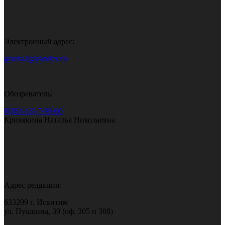
Электронный адрес:
gazeta.i@yandex.ru
Обозреватель:
8(383-43) 7-90-60
Кривякина Наталья Николаевна
Адрес редакции:
633209 г. Искитим
ул. Пушкина, 39 (оф. 305 и 308)