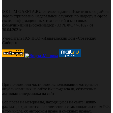
ISKITIM-GAZETA.RU сетевое издание Искитимского района.
Зарегистрировано Федеральной службой по надзору в сфере
связи, информационных технологий и массовых
коммуникаций (Роскомнадзор) Эл № ФС77-81027 от
30.04.2021г.
Учредитель ГАУ НСО «Издательский дом «Советская
Сибирь»
При полном или частичном использовании материалов,
опубликованных на сайте iskitim-gazeta.ru, обязательна
активная гиперссылка на сайт
Все права на материалы, находящиеся на сайте iskitim-
gazeta.ru, охраняются в соответствии с законодательством РФ,
в том числе, об авторском праве и смежных правах.