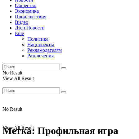
Общество
Экономика
Происшествия
Видео
Дзен.Новости
Ещё
Политика
Нацпроекты
Рекламодателям
Развлечения
No Result
View All Result
No Result
View All Result
Метка:
Профильная игра