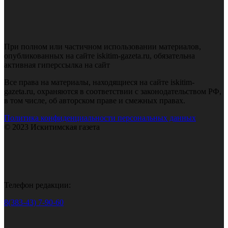
При полном или частичном использовании материалов,
опубликованных на сайте iskitim-gazeta.ru, обязательна
активная гиперссылка на сайт
Все права на материалы, находящиеся на сайте iskitim-
gazeta.ru, охраняются в соответствии с законодательством РФ,
в том числе, об авторском праве и смежных правах.
Политика конфиденциальности персональных данных
© 2023 Искитимская газета
Телефон редакции:
8(383-43) 7-90-60