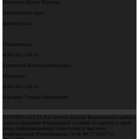
Голиченко Ирина Юрьевна
Электронный адрес:
igazeta@ngs.ru
Обозреватель:
8(383-43) 2-06-56
Кривякина Наталья Николаевна
Менеджер:
8(383-43) 2-06-41
Бородина Татьяна Николаевна
ISKITIM-GAZETA.RU сетевое издание Искитимского района.
Зарегистрировано Федеральной службой по надзору в сфере
связи, информационных технологий и массовых
коммуникаций (Роскомнадзор) Эл № ФС77-81027 от