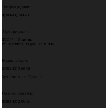
Телефон редакции:
8(383-43) 2-06-56
Адрес редакции:
633209 г. Искитим
ул. Пушкина, 39 (оф. 305 и 308)
Корреспондент:
8(383-43) 2-06-58
Зубарева Анна Юрьевна
Главный редактор:
8(383-43) 2-06-56