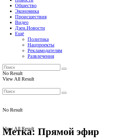
Общество
Экономика
Происшествия
Видео
Дзен.Новости
Ещё
Политика
Нацпроекты
Рекламодателям
Развлечения
No Result
View All Result
No Result
View All Result
Метка:
Прямой эфир