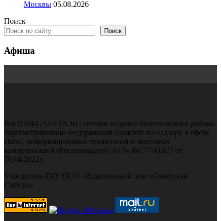
Москвы
05.08.2026
Поиск
Поиск
Афиша
ISKITIM-GAZETA.RU сетевое издание Искитимского района.
Зарегистрировано Федеральной службой по надзору в сфере
связи, информационных технологий и массовых
коммуникаций (Роскомнадзор) Эл № ФС77-81027 от
30.04.2021г.
Учредитель ГАУ НСО «Издательский дом «Советская
Сибирь»