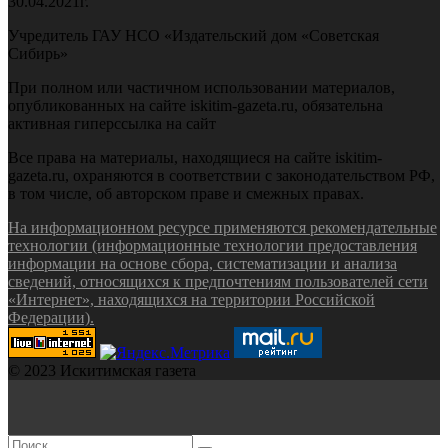
30.04.2021г.
Учредитель ГАУ НСО «Издательский дом «Советская
Сибирь»
При полном или частичном использовании материалов,
опубликованных на сайте iskitim-gazeta.ru, обязательна
активная гиперссылка на сайт
Все права на материалы, находящиеся на сайте iskitim-
gazeta.ru, охраняются в соответствии с законодательством РФ,
в том числе, об авторском праве и смежных правах.
На информационном ресурсе применяются рекомендательные
технологии (информационные технологии предоставления
информации на основе сбора, систематизации и анализа
сведений, относящихся к предпочтениям пользователей сети
«Интернет», находящихся на территории Российской
Федерации).
© 2023 Искитимская газета