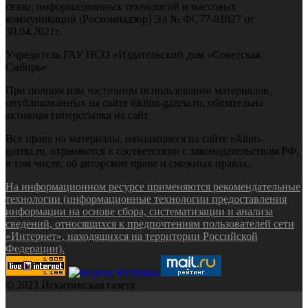
связи, информационных технологий и массовых
коммуникаций (Роскомнадзор) Эл № ФС77-81027 от
30.04.2021г.
Учредитель ГАУ НСО «Издательский дом «Советская
Сибирь»
При полном или частичном использовании материалов,
опубликованных на сайте iskitim-gazeta.ru, обязательна
активная гиперссылка на сайт
Все права на материалы, находящиеся на сайте iskitim-
gazeta.ru, охраняются в соответствии с законодательством РФ,
в том числе, об авторском праве и смежных правах.
На информационном ресурсе применяются рекомендательные
технологии (информационные технологии предоставления
информации на основе сбора, систематизации и анализа
сведений, относящихся к предпочтениям пользователей сети
«Интернет», находящихся на территории Российской
Федерации).
© 2023 Искитимская газета