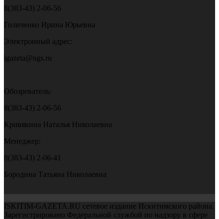
8(383-43) 2-06-56
Голиченко Ирина Юрьевна
Электронный адрес:
igazeta@ngs.ru
Обозреватель:
8(383-43) 2-06-56
Кривякина Наталья Николаевна
Менеджер:
8(383-43) 2-06-41
Бородина Татьяна Николаевна
ISKITIM-GAZETA.RU сетевое издание Искитимского района.
Зарегистрировано Федеральной службой по надзору в сфере