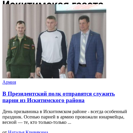
Армия
В Президентский полк отправятся служить
парни из Искитимского района
День призывника в Искитимском районе - всегда особенный
праздник. Осенью парней в армию провожали юнармейцы,
весной — те, кто только-только ...
от
Наталья Кривякина