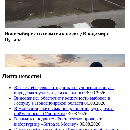
Лента новостей
В селе Лебедевка сотрудники научного института
определяют участок для скважины
06.08.2026
Видеозапись обеспечит прозрачность выборов в
Госдуму в Новосибирской области
06.08.2026
В Новосибирске рыбак предстанет перед судом за
пойманного в Оби осетра
06.08.2026
В память о подвиге: «Ростелеком» проведет
кибертурнир «Битва за Москву»
06.08.2026
Где искать белые грибы в Новосибирской области и