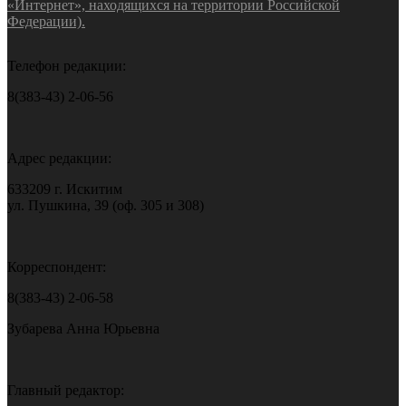
«Интернет», находящихся на территории Российской
Федерации).
Телефон редакции:
8(383-43) 2-06-56
Адрес редакции:
633209 г. Искитим
ул. Пушкина, 39 (оф. 305 и 308)
Корреспондент:
8(383-43) 2-06-58
Зубарева Анна Юрьевна
Главный редактор: