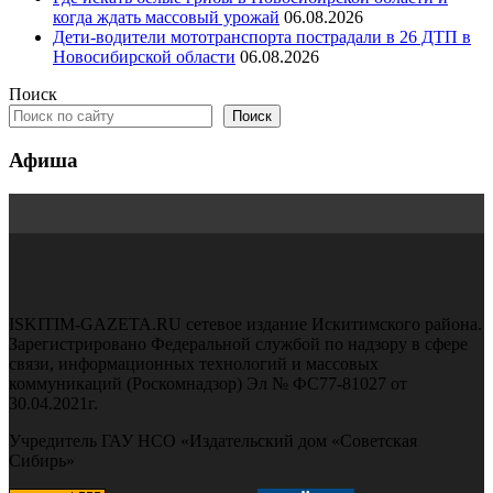
когда ждать массовый урожай
06.08.2026
Дети-водители мототранспорта пострадали в 26 ДТП в
Новосибирской области
06.08.2026
Поиск
Поиск
Афиша
ISKITIM-GAZETA.RU сетевое издание Искитимского района.
Зарегистрировано Федеральной службой по надзору в сфере
связи, информационных технологий и массовых
коммуникаций (Роскомнадзор) Эл № ФС77-81027 от
30.04.2021г.
Учредитель ГАУ НСО «Издательский дом «Советская
Сибирь»