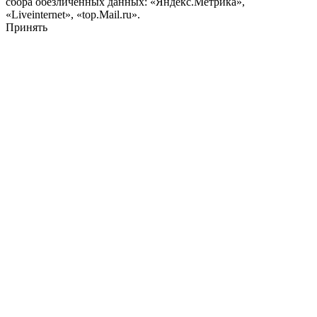
сбора обезличенных данных: «Яндекс.Метрика»,
«Liveinternet», «top.Mail.ru».
Принять