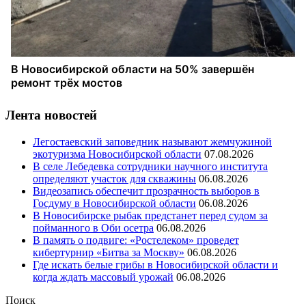
Лента новостей
Легостаевский заповедник называют жемчужиной
экотуризма Новосибирской области
07.08.2026
В селе Лебедевка сотрудники научного института
определяют участок для скважины
06.08.2026
Видеозапись обеспечит прозрачность выборов в
Госдуму в Новосибирской области
06.08.2026
В Новосибирске рыбак предстанет перед судом за
пойманного в Оби осетра
06.08.2026
В память о подвиге: «Ростелеком» проведет
кибертурнир «Битва за Москву»
06.08.2026
Где искать белые грибы в Новосибирской области и
когда ждать массовый урожай
06.08.2026
Поиск