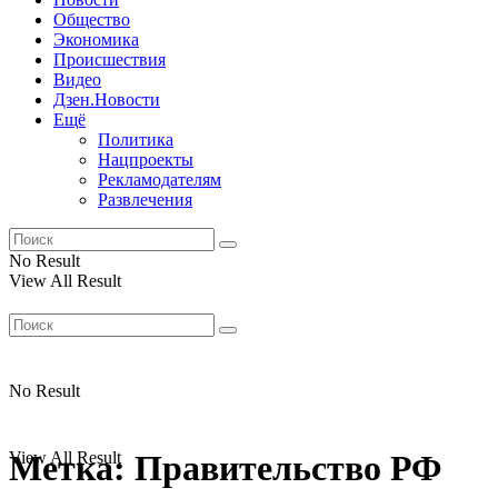
Общество
Экономика
Происшествия
Видео
Дзен.Новости
Ещё
Политика
Нацпроекты
Рекламодателям
Развлечения
No Result
View All Result
No Result
View All Result
Метка:
Правительство РФ