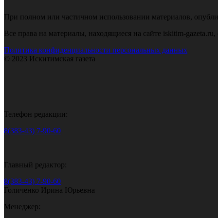
При полном или частичном использовании материалов, опубликов
Все права на материалы, находящиеся на сайте iskitim-gazeta.r
Политика конфиденциальности персональных данных
© 2023 Искитимская газета
Телефон редакции:
8(383-43) 7-90-60
Главный редактор:
8(383-43) 7-90-60
Голиченко Ирина Юрьевна
Менеджер: