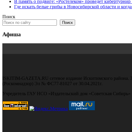
В память о подвиге: «Ростелеком» проведет кибертурнир
Где искать белые грибы в Новосибирской области и когд
Поиск
Поиск
Афиша
ISKITIM-GAZETA.RU сетевое издание Искитимского района. З
(Роскомнадзор) Эл № ФС77-81027 от 30.04.2021г.
Учредитель ГАУ НСО «Издательский дом «Советская Сибирь»