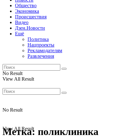
Общество
Экономика
Происшествия
Видео
Дзен.Новости
Ещё
Политика
Нацпроекты
Рекламодателям
Развлечения
No Result
View All Result
No Result
View All Result
Метка:
поликлиника