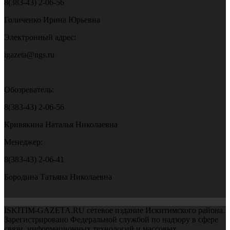
8(383-43) 2-06-56
Голиченко Ирина Юрьевна
Электронный адрес:
igazeta@ngs.ru
Обозреватель:
8(383-43) 2-06-56
Кривякина Наталья Николаевна
Менеджер:
8(383-43) 2-06-41
Бородина Татьяна Николаевна
ISKITIM-GAZETA.RU сетевое издание Искитимского района.
Зарегистрировано Федеральной службой по надзору в сфере
связи, информационных технологий и массовых