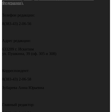
Федерации).
Телефон редакции:
8(383-43) 2-06-56
Адрес редакции:
633209 г. Искитим
ул. Пушкина, 39 (оф. 305 и 308)
Корреспондент:
8(383-43) 2-06-58
Зубарева Анна Юрьевна
Главный редактор: