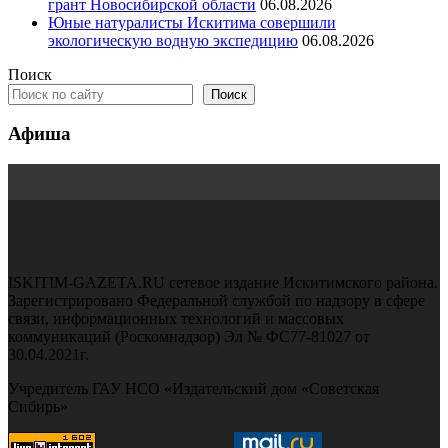
грант Новосибирской области
06.08.2026
Юные натуралисты Искитима совершили
экологическую водную экспедицию
06.08.2026
Поиск
Поиск
Афиша
ISKITIM-GAZETA.RU сетевое издание Искитимского района.
Зарегистрировано Федеральной службой по надзору в сфере
связи, информационных технологий и массовых
коммуникаций (Роскомнадзор) Эл № ФС77-81027 от
30.04.2021г.
Учредитель ГАУ НСО «Издательский дом «Советская
Сибирь»