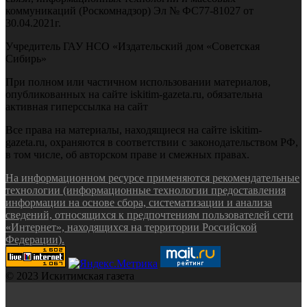
коммуникаций (Роскомнадзор) Эл № ФС77-81027 от
30.04.2021г.
Учредитель ГАУ НСО «Издательский дом «Советская
Сибирь»
При полном или частичном использовании материалов,
опубликованных на сайте iskitim-gazeta.ru, обязательна
активная гиперссылка на сайт
Все права на материалы, находящиеся на сайте iskitim-
gazeta.ru, охраняются в соответствии с законодательством РФ,
в том числе, об авторском праве и смежных правах.
На информационном ресурсе применяются рекомендательные
технологии (информационные технологии предоставления
информации на основе сбора, систематизации и анализа
сведений, относящихся к предпочтениям пользователей сети
«Интернет», находящихся на территории Российской
Федерации).
© 2023 Искитимская газета