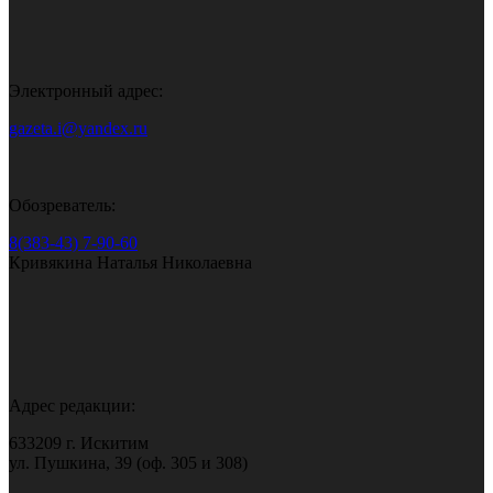
Электронный адрес:
gazeta.i@yandex.ru
Обозреватель:
8(383-43) 7-90-60
Кривякина Наталья Николаевна
Адрес редакции:
633209 г. Искитим
ул. Пушкина, 39 (оф. 305 и 308)