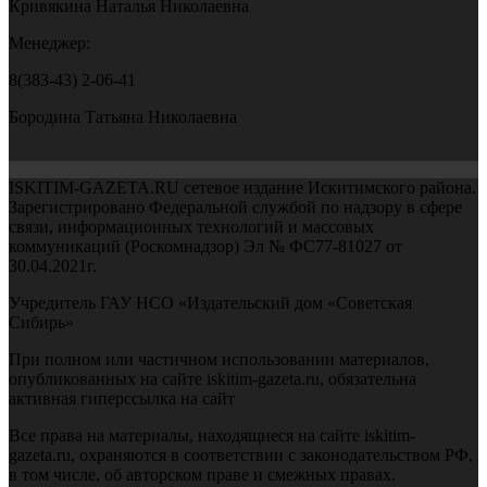
Кривякина Наталья Николаевна
Менеджер:
8(383-43) 2-06-41
Бородина Татьяна Николаевна
ISKITIM-GAZETA.RU сетевое издание Искитимского района.
Зарегистрировано Федеральной службой по надзору в сфере
связи, информационных технологий и массовых
коммуникаций (Роскомнадзор) Эл № ФС77-81027 от
30.04.2021г.
Учредитель ГАУ НСО «Издательский дом «Советская
Сибирь»
При полном или частичном использовании материалов,
опубликованных на сайте iskitim-gazeta.ru, обязательна
активная гиперссылка на сайт
Все права на материалы, находящиеся на сайте iskitim-
gazeta.ru, охраняются в соответствии с законодательством РФ,
в том числе, об авторском праве и смежных правах.