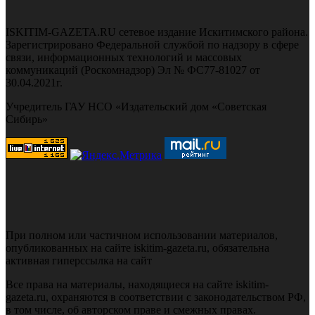
ISKITIM-GAZETA.RU сетевое издание Искитимского района.
Зарегистрировано Федеральной службой по надзору в сфере
связи, информационных технологий и массовых
коммуникаций (Роскомнадзор) Эл № ФС77-81027 от
30.04.2021г.
Учредитель ГАУ НСО «Издательский дом «Советская
Сибирь»
При полном или частичном использовании материалов,
опубликованных на сайте iskitim-gazeta.ru, обязательна
активная гиперссылка на сайт
Все права на материалы, находящиеся на сайте iskitim-
gazeta.ru, охраняются в соответствии с законодательством РФ,
в том числе, об авторском праве и смежных правах.