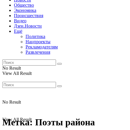
Общество
Экономика
Происшествия
Видео
Дзен.Новости
Ещё
Политика
Нацпроекты
Рекламодателям
Развлечения
No Result
View All Result
No Result
View All Result
Метка:
Поэты района