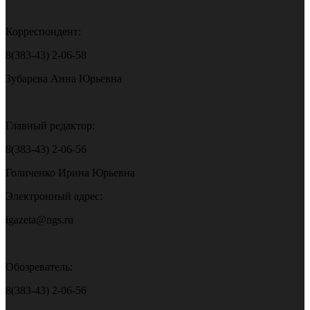
Корреспондент:
8(383-43) 2-06-58
Зубарева Анна Юрьевна
Главный редактор:
8(383-43) 2-06-56
Голиченко Ирина Юрьевна
Электронный адрес:
igazeta@ngs.ru
Обозреватель:
8(383-43) 2-06-56