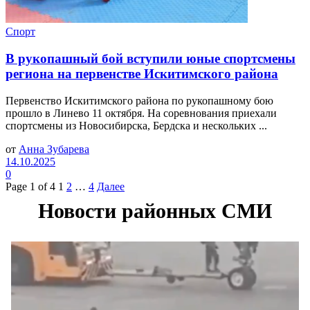
Спорт
В рукопашный бой вступили юные спортсмены
региона на первенстве Искитимского района
Первенство Искитимского района по рукопашному бою
прошло в Линево 11 октября. На соревнования приехали
спортсмены из Новосибирска, Бердска и нескольких ...
от
Анна Зубарева
14.10.2025
0
Page 1 of 4
1
2
…
4
Далее