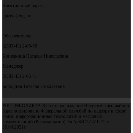
Электронный адрес:
igazeta@ngs.ru
Обозреватель:
8(383-43) 2-06-56
Кривякина Наталья Николаевна
Менеджер:
8(383-43) 2-06-41
Бородина Татьяна Николаевна
ISKITIM-GAZETA.RU сетевое издание Искитимского района.
Зарегистрировано Федеральной службой по надзору в сфере
связи, информационных технологий и массовых
коммуникаций (Роскомнадзор) Эл № ФС77-81027 от
30.04.2021г.