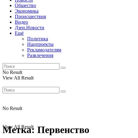
Общество
Экономика
Происшествия
Видео
Дзен.Новости
Ещё
Политика
Нацпроекты
Рекламодателям
Развлечения
No Result
View All Result
No Result
View All Result
Метка:
Первенство