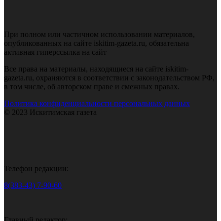
При полном или частичном использовании материалов,
опубликованных на сайте iskitim-gazeta.ru, обязательна
активная гиперссылка на сайт
Все права на материалы, находящиеся на сайте iskitim-
gazeta.ru, охраняются в соответствии с законодательством РФ,
в том числе, об авторском праве и смежных правах.
Политика конфиденциальности персональных данных
© 2023 Искитимская газета
Телефон редакции:
8(383-43) 7-90-60
Главный редактор: