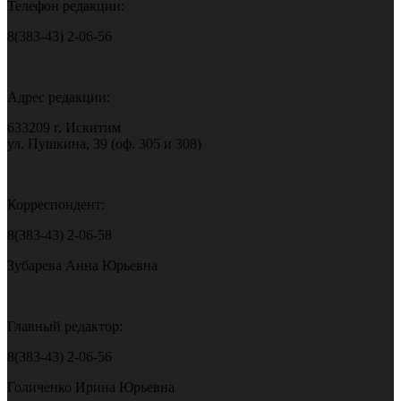
Телефон редакции:
8(383-43) 2-06-56
Адрес редакции:
633209 г. Искитим
ул. Пушкина, 39 (оф. 305 и 308)
Корреспондент:
8(383-43) 2-06-58
Зубарева Анна Юрьевна
Главный редактор:
8(383-43) 2-06-56
Голиченко Ирина Юрьевна