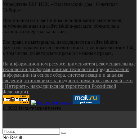
Учредитель ГАУ НСО «Издательский дом «Советская
Сибирь»
При полном или частичном использовании материалов,
опубликованных на сайте iskitim-gazeta.ru, обязательна
активная гиперссылка на сайт
Все права на материалы, находящиеся на сайте iskitim-
gazeta.ru, охраняются в соответствии с законодательством РФ,
в том числе, об авторском праве и смежных правах.
На информационном ресурсе применяются рекомендательные
технологии (информационные технологии предоставления
информации на основе сбора, систематизации и анализа
сведений, относящихся к предпочтениям пользователей сети
«Интернет», находящихся на территории Российской
Федерации).
© 2023 Искитимская газета
No Result