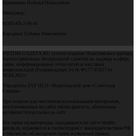
Кривякина Наталья Николаевна
Менеджер:
8(383-43) 2-06-41
Бородина Татьяна Николаевна
ISKITIM-GAZETA.RU сетевое издание Искитимского района.
Зарегистрировано Федеральной службой по надзору в сфере
связи, информационных технологий и массовых
коммуникаций (Роскомнадзор) Эл № ФС77-81027 от
30.04.2021г.
Учредитель ГАУ НСО «Издательский дом «Советская
Сибирь»
При полном или частичном использовании материалов,
опубликованных на сайте iskitim-gazeta.ru, обязательна
активная гиперссылка на сайт
Все права на материалы, находящиеся на сайте iskitim-
gazeta.ru, охраняются в соответствии с законодательством РФ,
в том числе, об авторском праве и смежных правах.