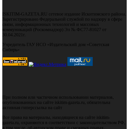
ISKITIM-GAZETA.RU сетевое издание Искитимского района.
Зарегистрировано Федеральной службой по надзору в сфере
связи, информационных технологий и массовых
коммуникаций (Роскомнадзор) Эл № ФС77-81027 от
30.04.2021г.
Учредитель ГАУ НСО «Издательский дом «Советская
Сибирь»
При полном или частичном использовании материалов,
опубликованных на сайте iskitim-gazeta.ru, обязательна
активная гиперссылка на сайт
Все права на материалы, находящиеся на сайте iskitim-
gazeta.ru, охраняются в соответствии с законодательством РФ,
в том числе, об авторском праве и смежных правах.