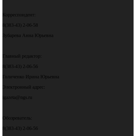
Корреспондент:
8(383-43) 2-06-58
Зубарева Анна Юрьевна
Главный редактор:
8(383-43) 2-06-56
Голиченко Ирина Юрьевна
Электронный адрес:
igazeta@ngs.ru
Обозреватель:
8(383-43) 2-06-56