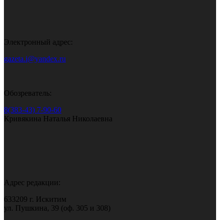
Электронный адрес:
gazeta.i@yandex.ru
Обозреватель:
8(383-43) 7-90-60
Кривякина Наталья Николаевна
Адрес редакции:
633209 г. Искитим
ул. Пушкина, 39 (оф. 305 и 308)