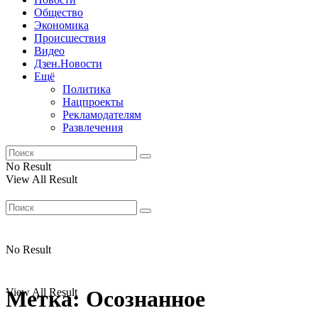
Общество
Экономика
Происшествия
Видео
Дзен.Новости
Ещё
Политика
Нацпроекты
Рекламодателям
Развлечения
No Result
View All Result
No Result
View All Result
Метка:
Осознанное