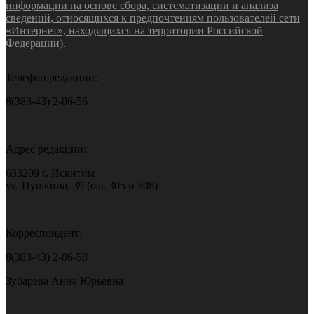
информации на основе сбора, систематизации и анализа
сведений, относящихся к предпочтениям пользователей сети
«Интернет», находящихся на территории Российской
Федерации).
Телефон редакции:
8(383-43) 2-06-56
Адрес редакции:
633209 г. Искитим
ул. Пушкина, 39 (оф. 305 и 308)
Корреспондент:
8(383-43) 2-06-58
Зубарева Анна Юрьевна