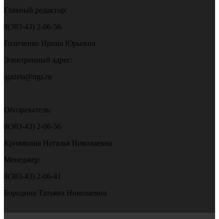
Главный редактор:
8(383-43) 2-06-56
Голиченко Ирина Юрьевна
Электронный адрес:
igazeta@ngs.ru
Обозреватель:
8(383-43) 2-06-56
Кривякина Наталья Николаевна
Менеджер:
8(383-43) 2-06-41
Бородина Татьяна Николаевна