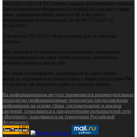
ISKITIM-GAZETA.RU сетевое издание Искитимского района.
Зарегистрировано Федеральной службой по надзору в сфере
связи, информационных технологий и массовых
коммуникаций (Роскомнадзор) Эл № ФС77-81027 от
30.04.2021г.
Учредитель ГАУ НСО «Издательский дом «Советская
Сибирь»
При полном или частичном использовании материалов,
опубликованных на сайте iskitim-gazeta.ru, обязательна
активная гиперссылка на сайт
Все права на материалы, находящиеся на сайте iskitim-
gazeta.ru, охраняются в соответствии с законодательством РФ,
в том числе, об авторском праве и смежных правах.
На информационном ресурсе применяются рекомендательные
технологии (информационные технологии предоставления
информации на основе сбора, систематизации и анализа
сведений, относящихся к предпочтениям пользователей сети
«Интернет», находящихся на территории Российской
Федерации).