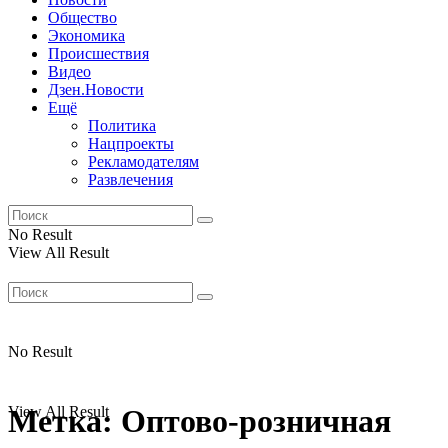
Общество
Экономика
Происшествия
Видео
Дзен.Новости
Ещё
Политика
Нацпроекты
Рекламодателям
Развлечения
No Result
View All Result
No Result
View All Result
Метка:
Оптово-розничная