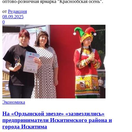
оптово-розничная ярмарка "Краснообская осень".
от
Редакция
08.09.2025
0
Экономика
На «Ордынской звезде» «зазвездились»
предприниматели Искитимского района и
города Искитима