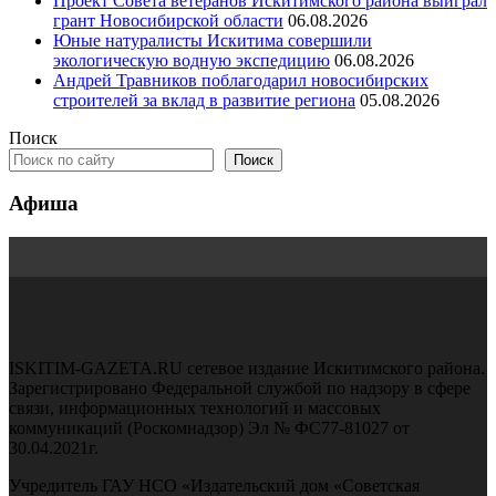
Проект Совета ветеранов Искитимского района выиграл
грант Новосибирской области
06.08.2026
Юные натуралисты Искитима совершили
экологическую водную экспедицию
06.08.2026
Андрей Травников поблагодарил новосибирских
строителей за вклад в развитие региона
05.08.2026
Поиск
Поиск
Афиша
ISKITIM-GAZETA.RU сетевое издание Искитимского района.
Зарегистрировано Федеральной службой по надзору в сфере
связи, информационных технологий и массовых
коммуникаций (Роскомнадзор) Эл № ФС77-81027 от
30.04.2021г.
Учредитель ГАУ НСО «Издательский дом «Советская