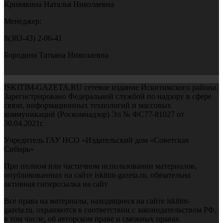
Кривякина Наталья Николаевна
Менеджер:
8(383-43) 2-06-41
Бородина Татьяна Николаевна
ISKITIM-GAZETA.RU сетевое издание Искитимского района.
Зарегистрировано Федеральной службой по надзору в сфере
связи, информационных технологий и массовых
коммуникаций (Роскомнадзор) Эл № ФС77-81027 от
30.04.2021г.
Учредитель ГАУ НСО «Издательский дом «Советская
Сибирь»
При полном или частичном использовании материалов,
опубликованных на сайте iskitim-gazeta.ru, обязательна
активная гиперссылка на сайт
Все права на материалы, находящиеся на сайте iskitim-
gazeta.ru, охраняются в соответствии с законодательством РФ,
в том числе, об авторском праве и смежных правах.