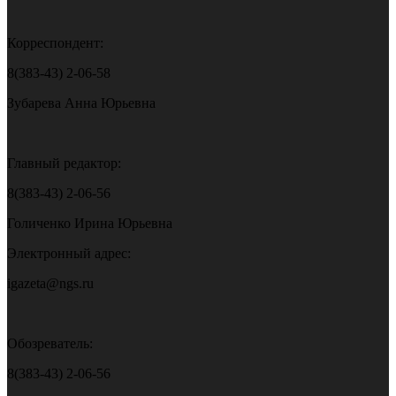
Корреспондент:
8(383-43) 2-06-58
Зубарева Анна Юрьевна
Главный редактор:
8(383-43) 2-06-56
Голиченко Ирина Юрьевна
Электронный адрес:
igazeta@ngs.ru
Обозреватель:
8(383-43) 2-06-56