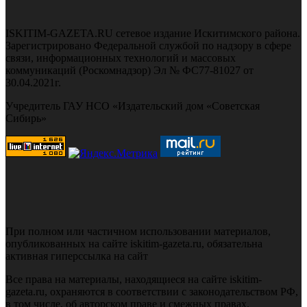
ISKITIM-GAZETA.RU сетевое издание Искитимского района.
Зарегистрировано Федеральной службой по надзору в сфере
связи, информационных технологий и массовых
коммуникаций (Роскомнадзор) Эл № ФС77-81027 от
30.04.2021г.
Учредитель ГАУ НСО «Издательский дом «Советская
Сибирь»
При полном или частичном использовании материалов,
опубликованных на сайте iskitim-gazeta.ru, обязательна
активная гиперссылка на сайт
Все права на материалы, находящиеся на сайте iskitim-
gazeta.ru, охраняются в соответствии с законодательством РФ,
в том числе, об авторском праве и смежных правах.