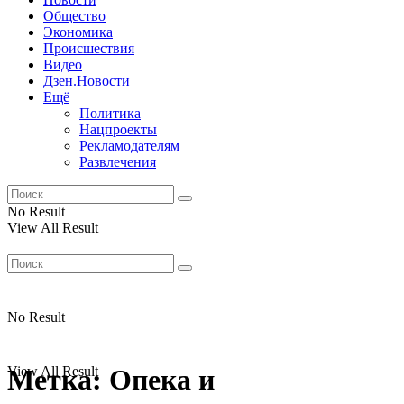
Общество
Экономика
Происшествия
Видео
Дзен.Новости
Ещё
Политика
Нацпроекты
Рекламодателям
Развлечения
No Result
View All Result
No Result
View All Result
Метка:
Опека и