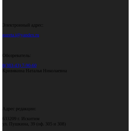
Электронный адрес:
gazeta.i@yandex.ru
Обозреватель:
8(383-43) 7-90-60
Кривякина Наталья Николаевна
Адрес редакции:
633209 г. Искитим
ул. Пушкина, 39 (оф. 305 и 308)