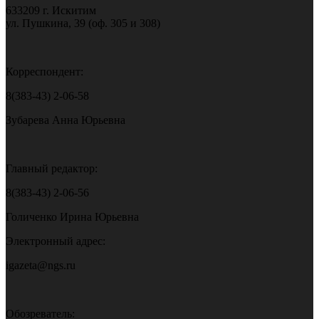
633209 г. Искитим
ул. Пушкина, 39 (оф. 305 и 308)
Корреспондент:
8(383-43) 2-06-58
Зубарева Анна Юрьевна
Главный редактор:
8(383-43) 2-06-56
Голиченко Ирина Юрьевна
Электронный адрес:
igazeta@ngs.ru
Обозреватель: