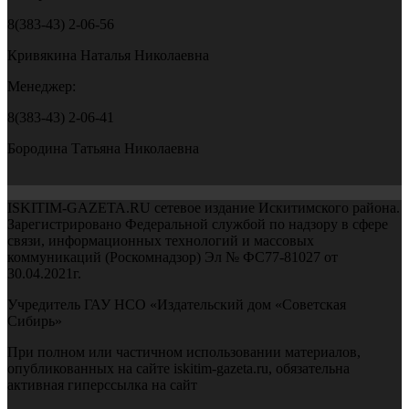
8(383-43) 2-06-56
Кривякина Наталья Николаевна
Менеджер:
8(383-43) 2-06-41
Бородина Татьяна Николаевна
ISKITIM-GAZETA.RU сетевое издание Искитимского района.
Зарегистрировано Федеральной службой по надзору в сфере
связи, информационных технологий и массовых
коммуникаций (Роскомнадзор) Эл № ФС77-81027 от
30.04.2021г.
Учредитель ГАУ НСО «Издательский дом «Советская
Сибирь»
При полном или частичном использовании материалов,
опубликованных на сайте iskitim-gazeta.ru, обязательна
активная гиперссылка на сайт