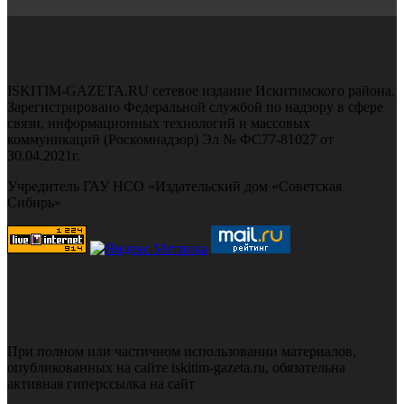
ISKITIM-GAZETA.RU сетевое издание Искитимского района.
Зарегистрировано Федеральной службой по надзору в сфере
связи, информационных технологий и массовых
коммуникаций (Роскомнадзор) Эл № ФС77-81027 от
30.04.2021г.
Учредитель ГАУ НСО «Издательский дом «Советская
Сибирь»
При полном или частичном использовании материалов,
опубликованных на сайте iskitim-gazeta.ru, обязательна
активная гиперссылка на сайт