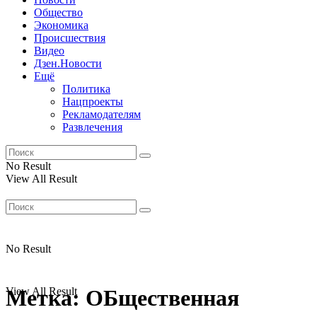
Общество
Экономика
Происшествия
Видео
Дзен.Новости
Ещё
Политика
Нацпроекты
Рекламодателям
Развлечения
No Result
View All Result
No Result
View All Result
Метка:
ОБщественная