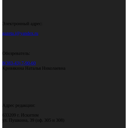
Электронный адрес:
gazeta.i@yandex.ru
Обозреватель:
8(383-43) 7-90-60
Кривякина Наталья Николаевна
Адрес редакции:
633209 г. Искитим
ул. Пушкина, 39 (оф. 305 и 308)