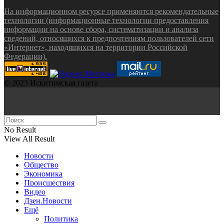
На информационном ресурсе применяются рекомендательные
технологии (информационные технологии предоставления
информации на основе сбора, систематизации и анализа
сведений, относящихся к предпочтениям пользователей сети
«Интернет», находящихся на территории Российской
Федерации).
© 2023 Искитимская газета
No Result
View All Result
Новости
Общество
Экономика
Происшествия
Видео
Дзен.Новости
Ещё
Политика