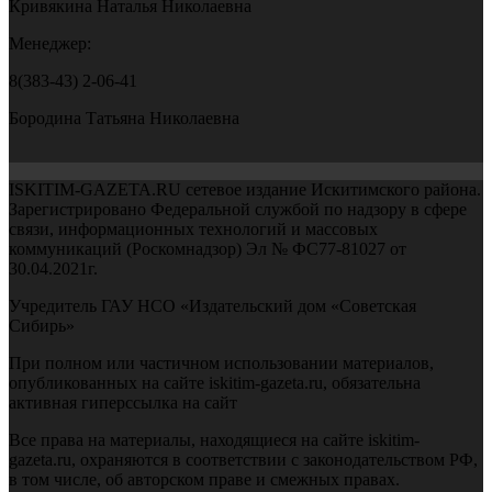
Кривякина Наталья Николаевна
Менеджер:
8(383-43) 2-06-41
Бородина Татьяна Николаевна
ISKITIM-GAZETA.RU сетевое издание Искитимского района.
Зарегистрировано Федеральной службой по надзору в сфере
связи, информационных технологий и массовых
коммуникаций (Роскомнадзор) Эл № ФС77-81027 от
30.04.2021г.
Учредитель ГАУ НСО «Издательский дом «Советская
Сибирь»
При полном или частичном использовании материалов,
опубликованных на сайте iskitim-gazeta.ru, обязательна
активная гиперссылка на сайт
Все права на материалы, находящиеся на сайте iskitim-
gazeta.ru, охраняются в соответствии с законодательством РФ,
в том числе, об авторском праве и смежных правах.