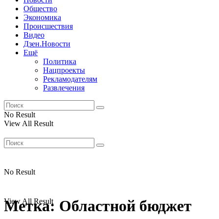
Общество
Экономика
Происшествия
Видео
Дзен.Новости
Ещё
Политика
Нацпроекты
Рекламодателям
Развлечения
No Result
View All Result
No Result
View All Result
Метка:
Областной бюджет