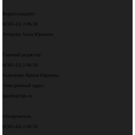
Корреспондент:
8(383-43) 2-06-58
Зубарева Анна Юрьевна
Главный редактор:
8(383-43) 2-06-56
Голиченко Ирина Юрьевна
Электронный адрес:
igazeta@ngs.ru
Обозреватель:
8(383-43) 2-06-56