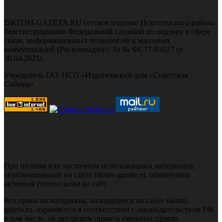
ISKITIM-GAZETA.RU сетевое издание Искитимского района.
Зарегистрировано Федеральной службой по надзору в сфере
связи, информационных технологий и массовых
коммуникаций (Роскомнадзор) Эл № ФС77-81027 от
30.04.2021г.
Учредитель ГАУ НСО «Издательский дом «Советская
Сибирь»
При полном или частичном использовании материалов,
опубликованных на сайте iskitim-gazeta.ru, обязательна
активная гиперссылка на сайт
Все права на материалы, находящиеся на сайте iskitim-
gazeta.ru, охраняются в соответствии с законодательством РФ,
в том числе, об авторском праве и смежных правах.