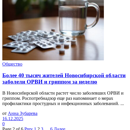
Общество
Более 40 тысяч жителей Новосибирской области
заболели ОРВИ и гриппом за неделю
В Новосибирской области растет число заболевших ОРВИ и
гриппом. Роспотребнадзор еще раз напоминает о мерах
профилактики простудных и инфекционных заболеваний. ...
от
Анна Зубарева
16.12.2025
0
Page 2 of 6
Prev
1
2
3
…
6
Далее