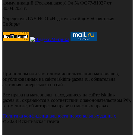
коммуникаций (Роскомнадзор) Эл № ФС77-81027 от
30.04.2021г.
Учредитель ГАУ НСО «Издательский дом «Советская
Сибирь»
При полном или частичном использовании материалов,
опубликованных на сайте iskitim-gazeta.ru, обязательна
активная гиперссылка на сайт
Все права на материалы, находящиеся на сайте iskitim-
gazeta.ru, охраняются в соответствии с законодательством РФ,
в том числе, об авторском праве и смежных правах.
Политика конфиденциальности персональных данных
© 2023 Искитимская газета