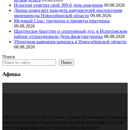
Искитим отметил свой 309-й день рождения
09.08.2026
Дроны помогают находить нарушителей инспекторам
минприроды Новосибирской области
09.08.2026
Медовый Спас: традиции и приметы праздника
09.08.2026
Шахтерское братство и спортивный дух: в Искитимском
районе отпраздновали День физкультурника
08.08.2026
Уборочная кампания началась в Новосибирской области
08.08.2026
Поиск
Поиск
Афиша
ISKITIM-GAZETA.RU сетевое издание Искитимского района.
Зарегистрировано Федеральной службой по надзору в сфере
связи, информационных технологий и массовых