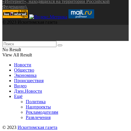
«Интернет», находящихся на территории Российской
Федерации).
© 2023 Искитимская газета
No Result
View All Result
Новости
Общество
Экономика
Происшествия
Видео
Дзен.Новости
Ещё
Политика
Нацпроекты
Рекламодателям
Развлечения
© 2023
Искитимская газета