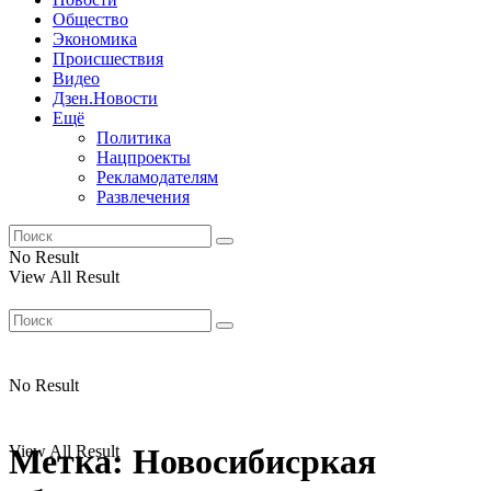
Общество
Экономика
Происшествия
Видео
Дзен.Новости
Ещё
Политика
Нацпроекты
Рекламодателям
Развлечения
No Result
View All Result
No Result
View All Result
Метка:
Новосибисркая