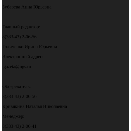
Зубарева Анна Юрьевна
Главный редактор:
8(383-43) 2-06-56
Голиченко Ирина Юрьевна
Электронный адрес:
igazeta@ngs.ru
Обозреватель:
8(383-43) 2-06-56
Кривякина Наталья Николаевна
Менеджер:
8(383-43) 2-06-41