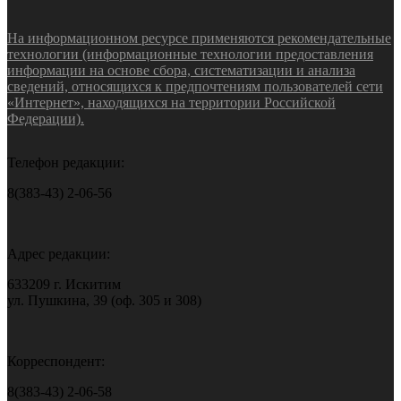
На информационном ресурсе применяются рекомендательные
технологии (информационные технологии предоставления
информации на основе сбора, систематизации и анализа
сведений, относящихся к предпочтениям пользователей сети
«Интернет», находящихся на территории Российской
Федерации).
Телефон редакции:
8(383-43) 2-06-56
Адрес редакции:
633209 г. Искитим
ул. Пушкина, 39 (оф. 305 и 308)
Корреспондент:
8(383-43) 2-06-58