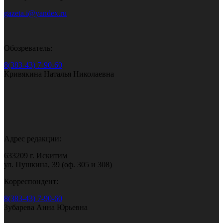
gazeta.i@yandex.ru
Обозреватель:
8(383-43) 7-90-60
Кривякина Наталья Николаевна
Адрес редакции:
633209 г. Искитим
ул. Пушкина, 39 (оф. 305 и 308)
Корреспондент:
8(383-43) 7-90-60
Зубарева Анна Юрьевна