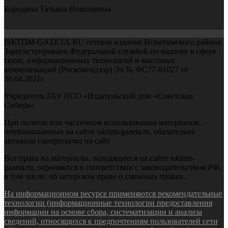
Бородина Татьяна Николаевна
ISKITIM-GAZETA.RU сетевое издание Искитимского района.
Зарегистрировано Федеральной службой по надзору в сфере
связи, информационных технологий и массовых
коммуникаций (Роскомнадзор) Эл № ФС77-81027 от
30.04.2021г.
Учредитель ГАУ НСО «Издательский дом «Советская
Сибирь»
При полном или частичном использовании материалов,
опубликованных на сайте iskitim-gazeta.ru, обязательна
активная гиперссылка на сайт
Все права на материалы, находящиеся на сайте iskitim-
gazeta.ru, охраняются в соответствии с законодательством РФ,
в том числе, об авторском праве и смежных правах.
На информационном ресурсе применяются рекомендательные
технологии (информационные технологии предоставления
информации на основе сбора, систематизации и анализа
сведений, относящихся к предпочтениям пользователей сети