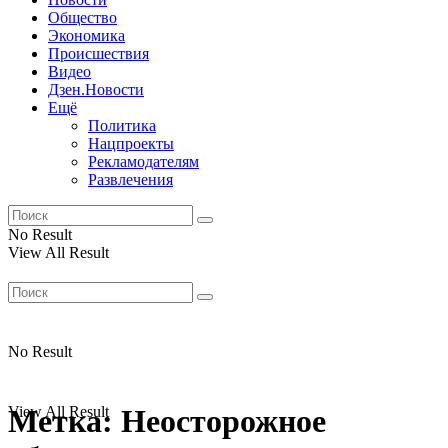
Общество
Экономика
Происшествия
Видео
Дзен.Новости
Ещё
Политика
Нацпроекты
Рекламодателям
Развлечения
No Result
View All Result
No Result
View All Result
Метка:
Неосторожное