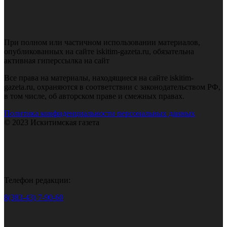
При полном или частичном использовании материалов,
опубликованных на сайте iskitim-gazeta.ru, обязательна
активная гиперссылка на сайт
Все права на материалы, находящиеся на сайте iskitim-
gazeta.ru, охраняются в соответствии с законодательством РФ,
в том числе, об авторском праве и смежных правах.
Политика конфиденциальности персональных данных
© 2023 Искитимская газета
Телефон редакции:
8(383-43) 7-90-60