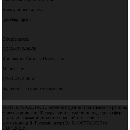
Электронный адрес:
igazeta@ngs.ru
Обозреватель:
8(383-43) 2-06-56
Кривякина Наталья Николаевна
Менеджер:
8(383-43) 2-06-41
Бородина Татьяна Николаевна
ISKITIM-GAZETA.RU сетевое издание Искитимского района.
Зарегистрировано Федеральной службой по надзору в сфере
связи, информационных технологий и массовых
коммуникаций (Роскомнадзор) Эл № ФС77-81027 от
30.04.2021г.