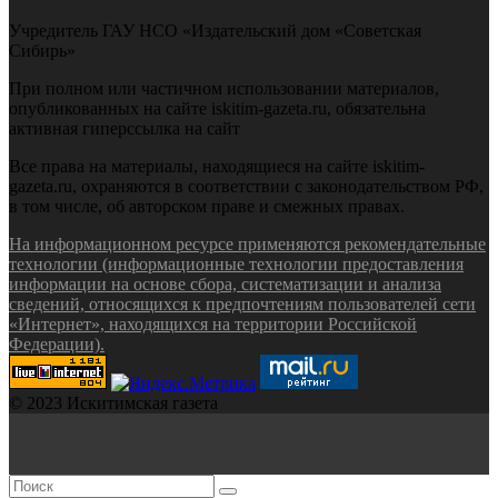
Учредитель ГАУ НСО «Издательский дом «Советская
Сибирь»
При полном или частичном использовании материалов,
опубликованных на сайте iskitim-gazeta.ru, обязательна
активная гиперссылка на сайт
Все права на материалы, находящиеся на сайте iskitim-
gazeta.ru, охраняются в соответствии с законодательством РФ,
в том числе, об авторском праве и смежных правах.
На информационном ресурсе применяются рекомендательные
технологии (информационные технологии предоставления
информации на основе сбора, систематизации и анализа
сведений, относящихся к предпочтениям пользователей сети
«Интернет», находящихся на территории Российской
Федерации).
© 2023 Искитимская газета