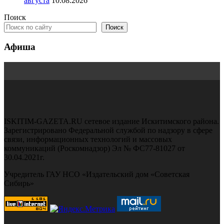
августа
10.08.2026
Поиск
Поиск
Афиша
ISKITIM-GAZETA.RU сетевое издание Искитимского района.
Зарегистрировано Федеральной службой по надзору в сфере
связи, информационных технологий и массовых
коммуникаций (Роскомнадзор) Эл № ФС77-81027 от
30.04.2021г.
Учредитель ГАУ НСО «Издательский дом «Советская
Сибирь»