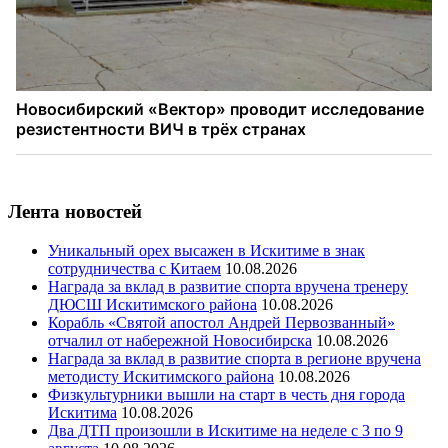
Лента новостей
Уникальный орех высажен в Искитиме в знак
сотрудничества с Китаем
10.08.2026
Награда за вклад в развитие спорта вручена тренеру
ДЮСШ Искитимского района
10.08.2026
Корабль «Святой апостол Андрей Первозванный»
отчалил от набережной Новосибирска
10.08.2026
Награда за вклад в развитие спорта в регионе вручена
методисту Искитимского района
10.08.2026
Физкультурники вышли на старт в честь дня города
Искитима
10.08.2026
Два ДТП произошли в Искитиме на неделе с 3 по 9