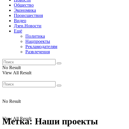
Общество
Экономика
Происшествия
Видео
Дзен.Новости
Ещё
Политика
Нацпроекты
Рекламодателям
Развлечения
No Result
View All Result
No Result
View All Result
Метка:
Наши проекты