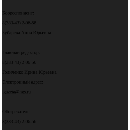
Корреспондент:
8(383-43) 2-06-58
Зубарева Анна Юрьевна
Главный редактор:
8(383-43) 2-06-56
Голиченко Ирина Юрьевна
Электронный адрес:
igazeta@ngs.ru
Обозреватель:
8(383-43) 2-06-56