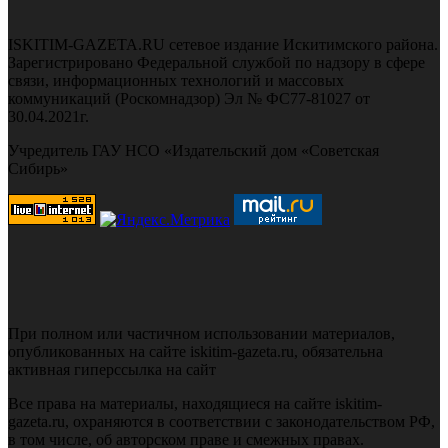
ISKITIM-GAZETA.RU сетевое издание Искитимского района.
Зарегистрировано Федеральной службой по надзору в сфере
связи, информационных технологий и массовых
коммуникаций (Роскомнадзор) Эл № ФС77-81027 от
30.04.2021г.
Учредитель ГАУ НСО «Издательский дом «Советская
Сибирь»
При полном или частичном использовании материалов,
опубликованных на сайте iskitim-gazeta.ru, обязательна
активная гиперссылка на сайт
Все права на материалы, находящиеся на сайте iskitim-
gazeta.ru, охраняются в соответствии с законодательством РФ,
в том числе, об авторском праве и смежных правах.