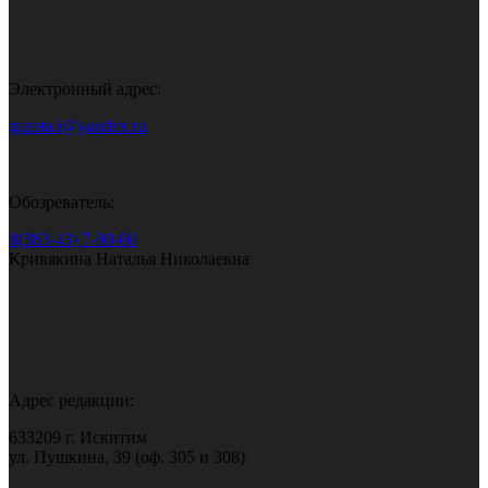
Электронный адрес:
gazeta.i@yandex.ru
Обозреватель:
8(383-43) 7-90-60
Кривякина Наталья Николаевна
Адрес редакции:
633209 г. Искитим
ул. Пушкина, 39 (оф. 305 и 308)