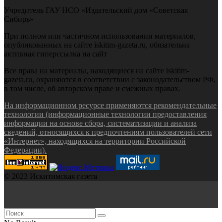
Учредитель ГАУ НСО «Издательский дом «Советская
Сибирь»
При полном или частичном использовании материалов,
опубликованных на сайте iskitim-gazeta.ru, обязательна
активная гиперссылка на сайт
Все права на материалы, находящиеся на сайте iskitim-
gazeta.ru, охраняются в соответствии с законодательством РФ,
в том числе, об авторском праве и смежных правах.
На информационном ресурсе применяются рекомендательные
технологии (информационные технологии предоставления
информации на основе сбора, систематизации и анализа
сведений, относящихся к предпочтениям пользователей сети
«Интернет», находящихся на территории Российской
Федерации).
© 2023 Искитимская газета