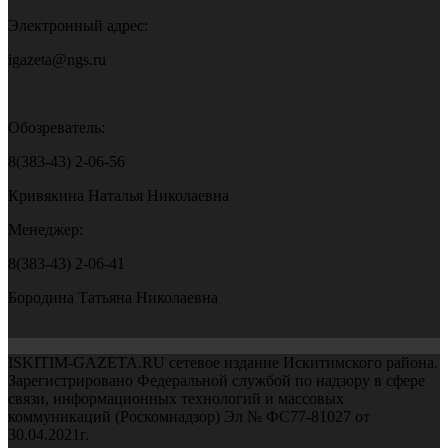
Электронный адрес:
igazeta@ngs.ru
Обозреватель:
8(383-43) 2-06-56
Кривякина Наталья Николаевна
Менеджер:
8(383-43) 2-06-41
Бородина Татьяна Николаевна
ISKITIM-GAZETA.RU сетевое издание Искитимского района.
Зарегистрировано Федеральной службой по надзору в сфере
связи, информационных технологий и массовых
коммуникаций (Роскомнадзор) Эл № ФС77-81027 от
30.04.2021г.