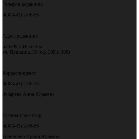
Телефон редакции:
8(383-43) 2-06-56
Адрес редакции:
633209 г. Искитим
ул. Пушкина, 39 (оф. 305 и 308)
Корреспондент:
8(383-43) 2-06-58
Зубарева Анна Юрьевна
Главный редактор:
8(383-43) 2-06-56
Голиченко Ирина Юрьевна