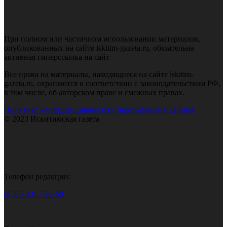
При полном или частичном использовании материалов,
опубликованных на сайте iskitim-gazeta.ru, обязательна
активная гиперссылка на сайт
Все права на материалы, находящиеся на сайте iskitim-
gazeta.ru, охраняются в соответствии с законодательством РФ,
в том числе, об авторском праве и смежных правах.
Политика конфиденциальности персональных данных
© 2023 Искитимская газета
Телефон редакции:
8(383-43) 7-90-60