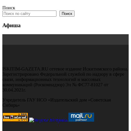
Поиск
Поиск
Афиша
ISKITIM-GAZETA.RU сетевое издание Искитимского района.
Зарегистрировано Федеральной службой по надзору в сфере
связи, информационных технологий и массовых
коммуникаций (Роскомнадзор) Эл № ФС77-81027 от
30.04.2021г.
Учредитель ГАУ НСО «Издательский дом «Советская
Сибирь»