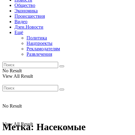
Общество
Экономика
Происшествия
Видео
Дзен.Новости
Ещё
Политика
Нацпроекты
Рекламодателям
Развлечения
No Result
View All Result
No Result
View All Result
Метка:
Насекомые