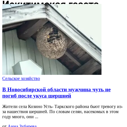
Сельское хозяйство
В Новосибирской области мужчина чуть не
погиб после укуса шершней
Жители села Козино Усть- Таркского района бьют тревогу из-
за нашествия шершней. По словам селян, насекомых в этом
году много, они ...
от
Анна Зубарева