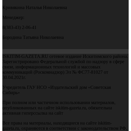
Кривякина Наталья Николаевна
Менеджер:
8(383-43) 2-06-41
Бородина Татьяна Николаевна
ISKITIM-GAZETA.RU сетевое издание Искитимского района.
Зарегистрировано Федеральной службой по надзору в сфере
связи, информационных технологий и массовых
коммуникаций (Роскомнадзор) Эл № ФС77-81027 от
30.04.2021г.
Учредитель ГАУ НСО «Издательский дом «Советская
Сибирь»
При полном или частичном использовании материалов,
опубликованных на сайте iskitim-gazeta.ru, обязательна
активная гиперссылка на сайт
Все права на материалы, находящиеся на сайте iskitim-
gazeta.ru, охраняются в соответствии с законодательством РФ,