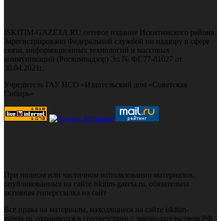
ISKITIM-GAZETA.RU сетевое издание Искитимского района.
Зарегистрировано Федеральной службой по надзору в сфере
связи, информационных технологий и массовых
коммуникаций (Роскомнадзор) Эл № ФС77-81027 от
30.04.2021г.
Учредитель ГАУ НСО «Издательский дом «Советская
Сибирь»
При полном или частичном использовании материалов,
опубликованных на сайте iskitim-gazeta.ru, обязательна
активная гиперссылка на сайт
Все права на материалы, находящиеся на сайте iskitim-
gazeta.ru, охраняются в соответствии с законодательством РФ,