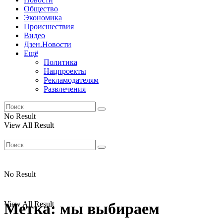
Общество
Экономика
Происшествия
Видео
Дзен.Новости
Ещё
Политика
Нацпроекты
Рекламодателям
Развлечения
No Result
View All Result
No Result
View All Result
Метка:
мы выбираем