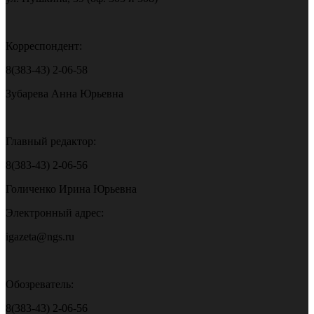
Корреспондент:
8(383-43) 2-06-58
Зубарева Анна Юрьевна
Главный редактор:
8(383-43) 2-06-56
Голиченко Ирина Юрьевна
Электронный адрес:
igazeta@ngs.ru
Обозреватель:
8(383-43) 2-06-56