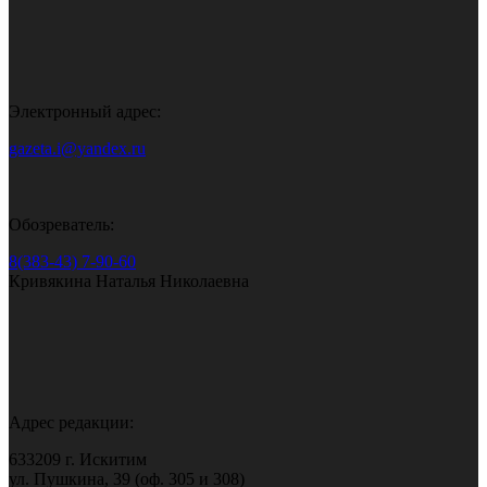
Электронный адрес:
gazeta.i@yandex.ru
Обозреватель:
8(383-43) 7-90-60
Кривякина Наталья Николаевна
Адрес редакции:
633209 г. Искитим
ул. Пушкина, 39 (оф. 305 и 308)