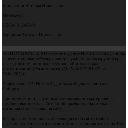
Кривякина Наталья Николаевна
Менеджер:
8(383-43) 2-06-41
Бородина Татьяна Николаевна
ISKITIM-GAZETA.RU сетевое издание Искитимского района.
Зарегистрировано Федеральной службой по надзору в сфере
связи, информационных технологий и массовых
коммуникаций (Роскомнадзор) Эл № ФС77-81027 от
30.04.2021г.
Учредитель ГАУ НСО «Издательский дом «Советская
Сибирь»
При полном или частичном использовании материалов,
опубликованных на сайте iskitim-gazeta.ru, обязательна
активная гиперссылка на сайт
Все права на материалы, находящиеся на сайте iskitim-
gazeta.ru, охраняются в соответствии с законодательством РФ,