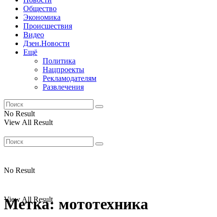
Общество
Экономика
Происшествия
Видео
Дзен.Новости
Ещё
Политика
Нацпроекты
Рекламодателям
Развлечения
No Result
View All Result
No Result
View All Result
Метка:
мототехника