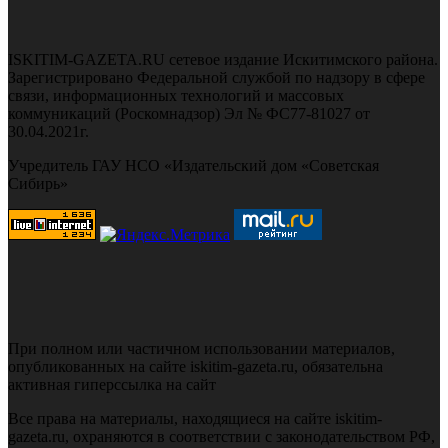
ISKITIM-GAZETA.RU сетевое издание Искитимского района.
Зарегистрировано Федеральной службой по надзору в сфере
связи, информационных технологий и массовых
коммуникаций (Роскомнадзор) Эл № ФС77-81027 от
30.04.2021г.
Учредитель ГАУ НСО «Издательский дом «Советская
Сибирь»
При полном или частичном использовании материалов,
опубликованных на сайте iskitim-gazeta.ru, обязательна
активная гиперссылка на сайт
Все права на материалы, находящиеся на сайте iskitim-
gazeta.ru, охраняются в соответствии с законодательством РФ,