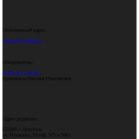
Электронный адрес:
gazeta.i@yandex.ru
Обозреватель:
8(383-43) 7-90-60
Кривякина Наталья Николаевна
Адрес редакции:
633209 г. Искитим
ул. Пушкина, 39 (оф. 305 и 308)