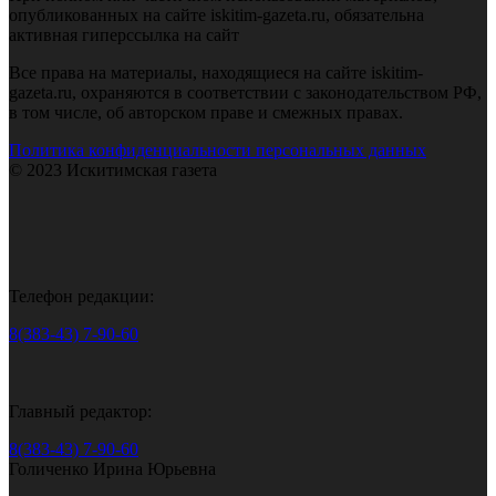
опубликованных на сайте iskitim-gazeta.ru, обязательна
активная гиперссылка на сайт
Все права на материалы, находящиеся на сайте iskitim-
gazeta.ru, охраняются в соответствии с законодательством РФ,
в том числе, об авторском праве и смежных правах.
Политика конфиденциальности персональных данных
© 2023 Искитимская газета
Телефон редакции:
8(383-43) 7-90-60
Главный редактор:
8(383-43) 7-90-60
Голиченко Ирина Юрьевна