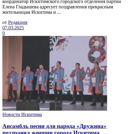
координатор Искитимского городского отделения партии
Елена Гладышева адресует поздравления прекрасным
жительницам Искитима и ...
от
Редакция
07.03.2025
0
Новости Искитима
Ансамбль песни для народа «Дружина»
поздравил женщин города Искитима