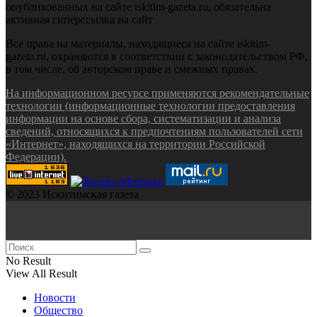
опубликованных на сайте iskitim-gazeta.ru, обязательна
активная гиперссылка на сайт
Все права на материалы, находящиеся на сайте iskitim-
gazeta.ru, охраняются в соответствии с законодательством РФ,
в том числе, об авторском праве и смежных правах.
На информационном ресурсе применяются рекомендательные
технологии (информационные технологии предоставления
информации на основе сбора, систематизации и анализа
сведений, относящихся к предпочтениям пользователей сети
«Интернет», находящихся на территории Российской
Федерации).
© 2023 Искитимская газета
No Result
View All Result
Новости
Общество