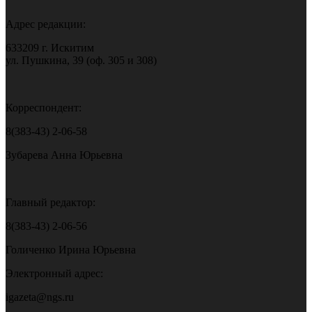
Адрес редакции:
633209 г. Искитим
ул. Пушкина, 39 (оф. 305 и 308)
Корреспондент:
8(383-43) 2-06-58
Зубарева Анна Юрьевна
Главный редактор:
8(383-43) 2-06-56
Голиченко Ирина Юрьевна
Электронный адрес:
igazeta@ngs.ru