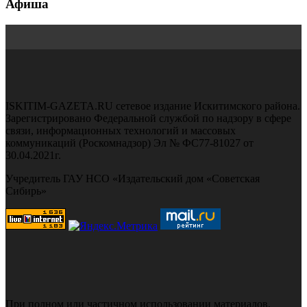
Афиша
ISKITIM-GAZETA.RU сетевое издание Искитимского района.
Зарегистрировано Федеральной службой по надзору в сфере
связи, информационных технологий и массовых
коммуникаций (Роскомнадзор) Эл № ФС77-81027 от
30.04.2021г.
Учредитель ГАУ НСО «Издательский дом «Советская
Сибирь»
При полном или частичном использовании материалов,