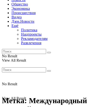
Общество
Экономика
Происшествия
Видео
Дзен.Новости
Ещё
Политика
Нацпроекты
Рекламодателям
Развлечения
No Result
View All Result
No Result
View All Result
Метка:
Международный