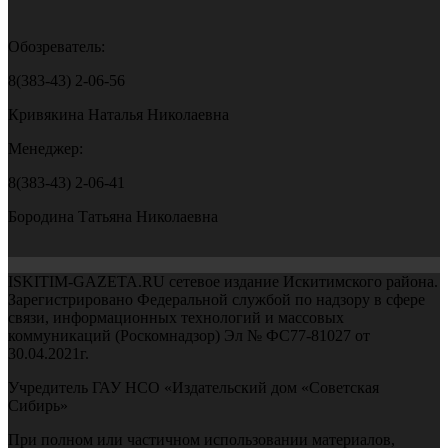
Обозреватель:
8(383-43) 2-06-56
Кривякина Наталья Николаевна
Менеджер:
8(383-43) 2-06-41
Бородина Татьяна Николаевна
ISKITIM-GAZETA.RU сетевое издание Искитимского района.
Зарегистрировано Федеральной службой по надзору в сфере
связи, информационных технологий и массовых
коммуникаций (Роскомнадзор) Эл № ФС77-81027 от
30.04.2021г.
Учредитель ГАУ НСО «Издательский дом «Советская
Сибирь»
При полном или частичном использовании материалов,